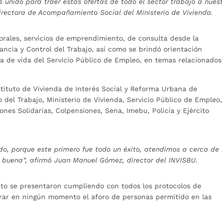
unido para traer estas ofertas de todo el sector trabajo a nues
directora de Acompañamiento Social del Ministerio de Vivienda.
orales, servicios de emprendimiento, de consulta desde la
ancia y Control del Trabajo, así como se brindó orientación
oja de vida del Servicio Público de Empleo, en temas relacionado
stituto de Vivienda de Interés Social y Reforma Urbana de
o del Trabajo, Ministerio de Vivienda, Servicio Público de Empleo
nes Solidarias, Colpensiones, Sena, Imebu, Policía y Ejército
ndo, porque este primero fue todo un éxito, atendimos a cerca de
y buena”, afirmó Juan Manuel Gómez, director del INVISBU.
nto se presentaron cumpliendo con todos los protocolos de
rar en ningún momento el aforo de personas permitido en las