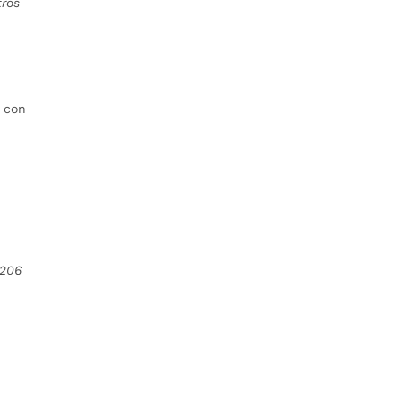
tros
s con
,
 206