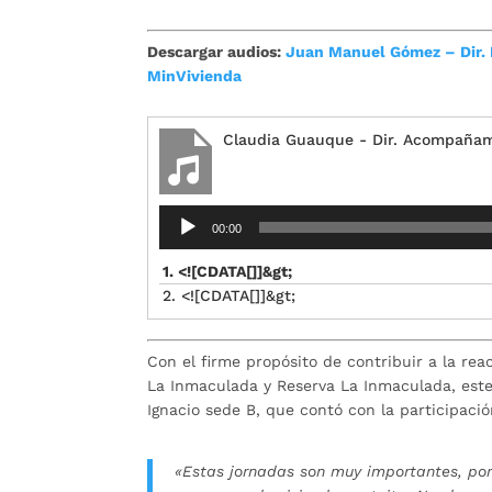
Descargar audios:
Juan Manuel Gómez – Dir.
MinVivienda
Claudia Guauque - Dir. Acompañam
Reproductor
00:00
de
audio
1. <![CDATA[]]&gt;
2. <![CDATA[]]&gt;
Con el firme propósito de contribuir a la re
La Inmaculada y Reserva La Inmaculada, este 
Ignacio sede B, que contó con la participaci
«Estas jornadas son muy importantes, por