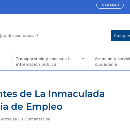
INTRANET
car:
arch
..
Transparencia y acceso a la
Atención y servici
información pública
ciudadanía
ntes de La Inmaculada
ria de Empleo
|
Noticias
|
0 Comentarios