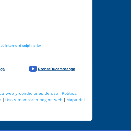
Funcionarios y contratistas
l-interno-disciplinario/
nga
PrensaBucaramanga
ica web y condiciones de uso
|
Política
n
|
Uso y monitoreo pagina web
|
Mapa del