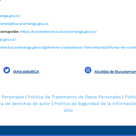
0
nga.gov.co
aciones@bucaramanga.gov.co
corrupción:
https://canaldenuncia.bucaramanga.gov.co/
a.gov.co/
www.bucaramanga.gov.co/gobierno-ciudadanos-1/secretarias/oficina-de-contro
@AlcaldíaBGA
Alcaldía de Bucarama
 Personales
|
Política de Tratamiento de Datos Personales
|
Polít
ica de derechos de autor
|
Política de Seguridad de la Informació
sitio