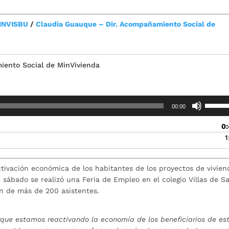
 INVISBU
/
Claudia Guauque – Dir. Acompañamiento Social de
iento Social de MinVivienda
Utiliza
00:00
las
teclas
0
de
1
flecha
arriba/
para
activación económica de los habitantes de los proyectos de vivien
aument
sábado se realizó una Feria de Empleo en el colegio Villas de S
o
ón de más de 200 asistentes.
disminu
el
volume
que estamos reactivando la economía de los beneficiarios de es