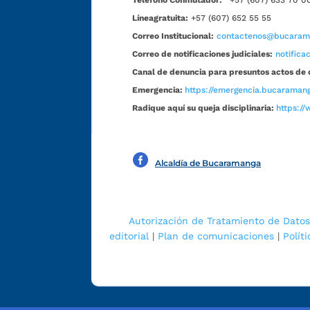
Teléfono Conmutador:
+57 (607) 633 70 0
Líneagratuita:
+57 (607) 652 55 55
Correo Institucional:
contactenos@bucarama
Correo de notificaciones judiciales:
notific
Canal de denuncia para presuntos actos de 
Emergencia:
https://emergencia.bucaramang
Radique aquí su queja disciplinaria:
https://
Alcaldía de Bucaramanga
Autorización de Tratamiento de Datos
editorial
|
Plan de comunicaciones
|
Polít