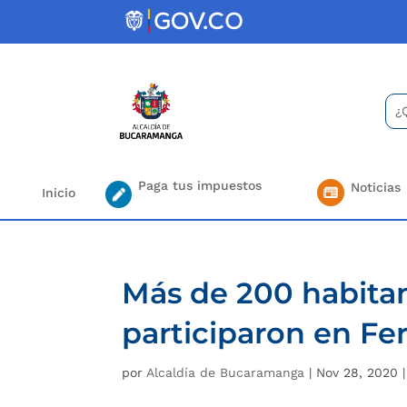
Skip
to
content
Bus
Se
for.
Paga tus impuestos
Noticias
Inicio
Más de 200 habita
participaron en Fe
por
Alcaldía de Bucaramanga
|
Nov 28, 2020