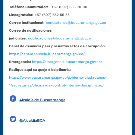
Teléfono Conmutador:
+57 (607) 633 70 00
Líneagratuita:
+57 (607) 652 55 55
Correo Institucional:
contactenos@bucaramanga.gov.co
Correo de notificaciones
judiciales:
notificaciones@bucaramanga.gov.co
Canal de denuncia para presuntos actos de corrupción:
https://canaldenuncia.bucaramanga.gov.co/
Emergencia:
https://emergencia.bucaramanga.gov.co/
Radique aquí su queja disciplinaria:
https://www.bucaramanga.gov.co/gobierno-ciudadanos-
1/secretarias/oficina-de-control-interno-disciplinario/
Alcaldía de Bucaramanga
Funcionarios y contratistas
@AlcaldíaBGA