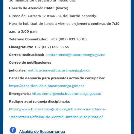
30 minutos de descanso al medio día.
Horario de Atención CAME (Norte):
Dirección:
Carrera 12 #16N-84 del barrio Kennedy.
Horario habitual de lunes a viernes en
jornada continua de 7:30
a.m. a 3:00 p.m.
Teléfono Conmutador:
+57 (607) 633 70 00
Líneagratuita:
+57 (607) 652 55 55
Correo Institucional:
contactenos@bucaramanga.gov.co
Correo de notificaciones
judiciales:
notificaciones@bucaramanga.gov.co
Canal de denuncia para presuntos actos de corrupción:
https://canaldenuncia.bucaramanga.gov.co/
Emergencia:
https://emergencia.bucaramanga.gov.co/
Radique aquí su queja disciplinaria:
https://www.bucaramanga.gov.co/gobierno-ciudadanos-
1/secretarias/oficina-de-control-interno-disciplinario/
Alcaldía de Bucaramanga