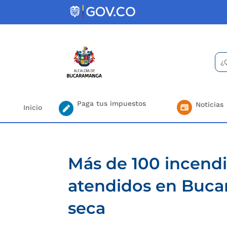
Skip
to
content
Bus
Se
for.
Paga tus impuestos
Noticias
Inicio
Más de 100 incendi
atendidos en Buca
seca