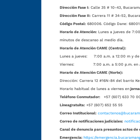
Dirección Fase I:
Calle 35 # 10-43, Bucaram
Dirección Fase II:
Carrera 11 # 34-52, Bucar
Código Postal:
680006. Código Dane: 68001
Horario de Atención:
Lunes a jueves de 7:00 
minutos de descanso al medio día.
Horario de Atención CAME (Central):
Lunes a jueves: 7:00 a.m. a 12:00 m y de 
Viernes: 7:00 a.m. a 5:00 p.m. en Jorn
Horario de Atención CAME (Norte):
Dirección:
Carrera 12 #16N-84 del barrio Ke
Horario habitual de lunes a viernes en
jorna
Teléfono Conmutador:
+57 (607) 633 70 0
Líneagratuita:
+57 (607) 652 55 55
Correo Institucional:
contactenos@bucarama
Correo de notificaciones judiciales:
notific
Canal de denuncia para presuntos actos de 
Emergencia:
https://emergencia.bucaramang