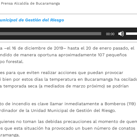
: Prensa Alcaldía de Bucaramanga
unicipal de Gestión del Riesgo
Utiliz
00:00
las
teclas
a –el 16 de diciembre de 2019– hasta el 20 de enero pasado, el
de
ndido de manera oportuna aproximadamente 107 pequeños
flech
po forestal.
arrib
para
es para que eviten realizar acciones que puedan provocar
aume
si bien por estos días la temperatura en Bucaramanga ha oscilad
o
ar la temporada seca (a mediados de marzo próximo) se podrían
dismi
el
to de incendio es clave llamar inmediatamente a Bomberos (119)
volum
oordinador de la Unidad Municipal de Gestión del Riesgo.
a quienes no toman las debidas precauciones al momento de que
 y es que esta situación ha provocado un buen número de conatos
aramanga.