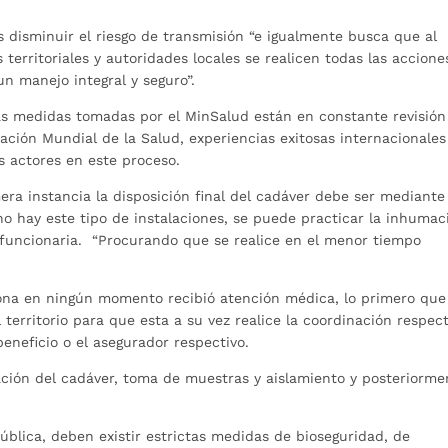
s disminuir el riesgo de transmisión “e igualmente busca que al
s territoriales y autoridades locales se realicen todas las accione
un manejo integral y seguro”.
as medidas tomadas por el MinSalud están en constante revisión
ción Mundial de la Salud, experiencias exitosas internacionales
s actores en este proceso.
ra instancia la disposición final del cadáver debe ser mediante
o hay este tipo de instalaciones, se puede practicar la inhumac
a funcionaria. “Procurando que se realice en el menor tiempo
rsona en ningún momento recibió atención médica, lo primero que
 territorio para que esta a su vez realice la coordinación respec
eneficio o el asegurador respectivo.
cación del cadáver, toma de muestras y aislamiento y posteriorme
blica, deben existir estrictas medidas de bioseguridad, de