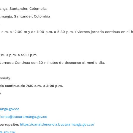
anga, Santander, Colombia.
amanga, Santander, Colombia
.
a.m. a 12:00 m y de 1:00 p.m. a 5:30 p.m. / viernes jornada continua en el h
1:00 p.m. a 5:30 p.m.
ada Continua con 30 minutos de descanso al medio día.
nnedy.
da continua de 7:30 a.m. a 3:00 p.m.
0
nga.gov.co
aciones@bucaramanga.gov.co
corrupción:
https://canaldenuncia.bucaramanga.gov.co/
a.gov.co/