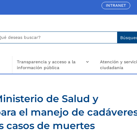
INTRANET
car:
arch
..
Transparencia y acceso a la
Atención y servici
información pública
ciudadanía
inisterio de Salud y
para el manejo de cadávere
os casos de muertes