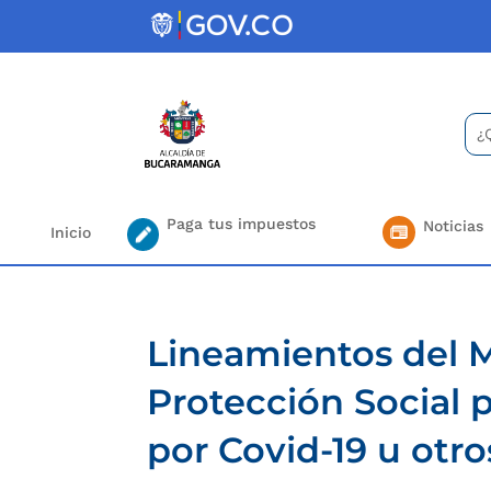
Skip
to
content
Bus
Se
for.
Paga tus impuestos
Noticias
Inicio
Lineamientos del M
Protección Social 
por Covid-19 u otr