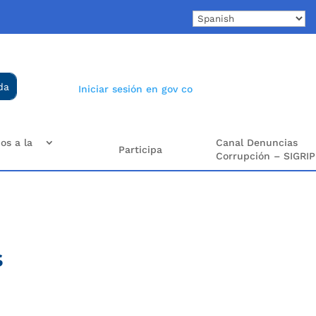
Iniciar sesión en gov co
os a la
Canal Denuncias
Participa
Corrupción – SIGRIP
s