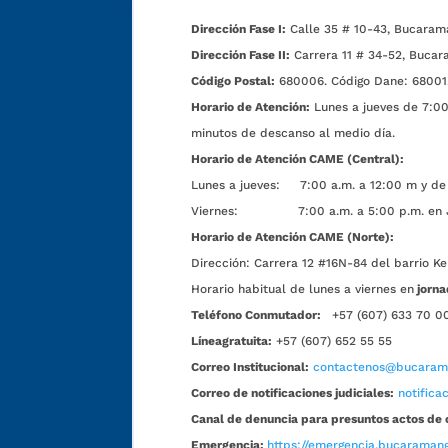
Dirección Fase I:
Calle 35 # 10-43, Bucaram
Dirección Fase II:
Carrera 11 # 34-52, Bucar
Código Postal:
680006. Código Dane: 68001
Horario de Atención:
Lunes a jueves de 7:00 
minutos de descanso al medio día.
Horario de Atención CAME (Central):
Lunes a jueves: 7:00 a.m. a 12:00 m y de 
Viernes: 7:00 a.m. a 5:00 p.m. en Jorn
Horario de Atención CAME (Norte):
Dirección:
Carrera 12 #16N-84 del barrio Ke
Horario habitual de lunes a viernes en
jorna
Teléfono Conmutador:
+57 (607) 633 70 0
Líneagratuita:
+57 (607) 652 55 55
Correo Institucional:
contactenos@bucarama
Correo de notificaciones judiciales:
notific
Canal de denuncia para presuntos actos de 
Emergencia:
https://emergencia.bucaramang