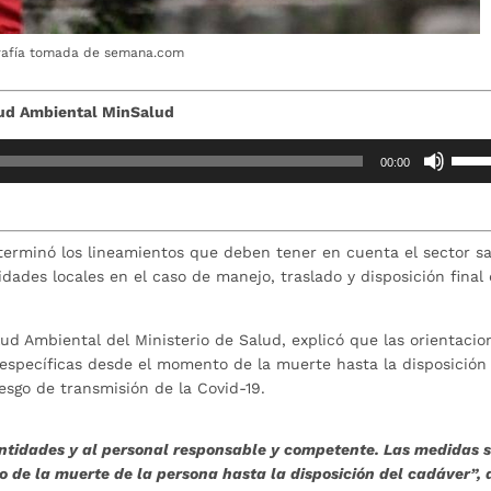
rafía tomada de semana.com
lud Ambiental MinSalud
Utiliz
00:00
las
teclas
de
flech
eterminó los lineamientos que deben tener en cuenta el sector sa
arrib
ridades locales en el caso de manejo, traslado y disposición final
para
aume
ud Ambiental del Ministerio de Salud, explicó que las orientacio
o
específicas desde el momento de la muerte hasta la disposición
dismi
riesgo de transmisión de la Covid-19.
el
volum
entidades y al personal responsable y competente. Las medidas 
de la muerte de la persona hasta la disposición del cadáver”, d