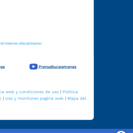
Funcionarios y contratistas
l-interno-disciplinario/
nga
PrensaBucaramanga
ica web y condiciones de uso
|
Política
n
|
Uso y monitoreo pagina web
|
Mapa del