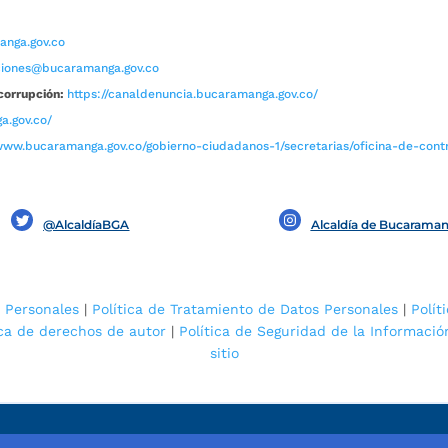
nga.gov.co
aciones@bucaramanga.gov.co
corrupción:
https://canaldenuncia.bucaramanga.gov.co/
a.gov.co/
www.bucaramanga.gov.co/gobierno-ciudadanos-1/secretarias/oficina-de-contro
@AlcaldíaBGA
Alcaldía de Bucarama
 Personales
|
Política de Tratamiento de Datos Personales
|
Polít
ica de derechos de autor
|
Política de Seguridad de la Informació
sitio