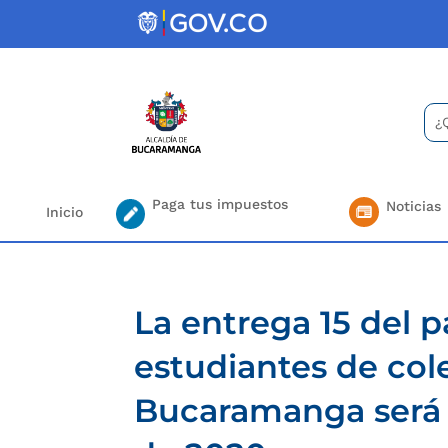
Skip
to
content
Bus
Se
for.
Paga tus impuestos
Noticias
Inicio
La entrega 15 del 
estudiantes de cole
Bucaramanga será 