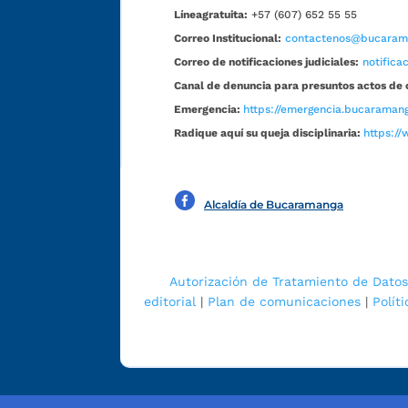
Líneagratuita:
+57 (607) 652 55 55
Correo Institucional:
contactenos@bucarama
Correo de notificaciones judiciales:
notific
Canal de denuncia para presuntos actos de 
Emergencia:
https://emergencia.bucaramang
Radique aquí su queja disciplinaria:
https://
Alcaldía de Bucaramanga
Autorización de Tratamiento de Datos
editorial
|
Plan de comunicaciones
|
Polít