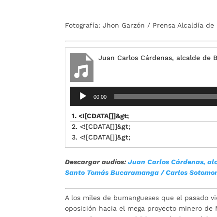
Fotografía: Jhon Garzón / Prensa Alcaldía d
Juan Carlos Cárdenas, alcalde de
Reproductor
00:00
de
audio
1. <![CDATA[]]&gt;
2. <![CDATA[]]&gt;
3. <![CDATA[]]&gt;
Descargar audios:
Juan Carlos Cárdenas, a
Santo Tomás Bucaramanga
/ Carlos Sotomo
A los miles de bumangueses que el pasado vi
oposición hacia el mega proyecto minero de 