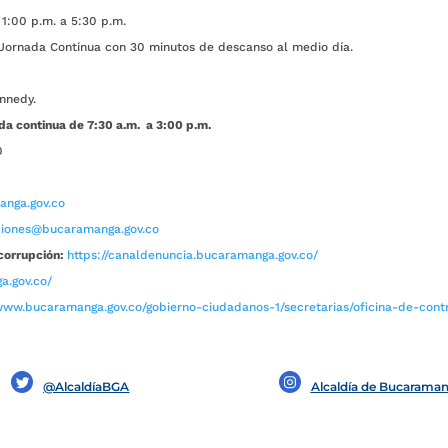
1:00 p.m. a 5:30 p.m.
ada Continua con 30 minutos de descanso al medio día.
nnedy.
da continua de 7:30 a.m. a 3:00 p.m.
0
nga.gov.co
aciones@bucaramanga.gov.co
corrupción:
https://canaldenuncia.bucaramanga.gov.co/
a.gov.co/
www.bucaramanga.gov.co/gobierno-ciudadanos-1/secretarias/oficina-de-contro
@AlcaldíaBGA
Alcaldía de Bucarama