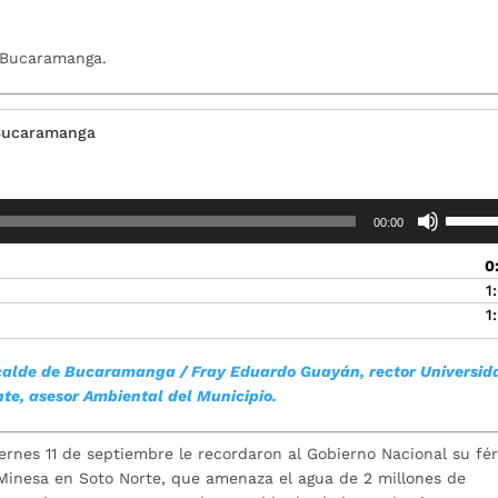
e Bucaramanga.
 Bucaramanga
Utiliza
00:00
las
teclas
0
de
1
flecha
1
arriba/
para
lcalde de Bucaramanga
/ Fray Eduardo Guayán, rector Universid
aument
nte, asesor Ambiental del Municipio.
o
disminu
el
ernes 11 de septiembre le recordaron al Gobierno Nacional su fé
volume
Minesa en Soto Norte, que amenaza el agua de 2 millones de