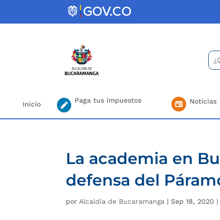
Skip
to
content
Bus
Se
for.
Paga tus impuestos
Noticias
Inicio
La academia en Bu
defensa del Páram
por
Alcaldía de Bucaramanga
|
Sep 18, 2020