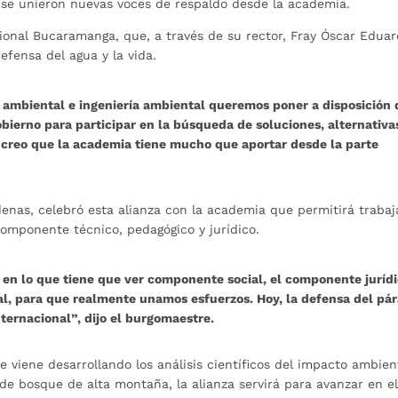
se unieron nuevas voces de respaldo desde la academia.
cional Bucaramanga, que, a través de su rector, Fray Óscar Edua
fensa del agua y la vida.
 ambiental e ingeniería ambiental queremos poner a disposición 
obierno para participar en la búsqueda de soluciones, alternativa
 creo que la academia tiene mucho que aportar desde la parte
enas, celebró esta alianza con la academia que permitirá trabaj
componente técnico, pedagógico y jurídico.
en lo que tiene que ver componente social, el componente jurídi
al, para que realmente unamos esfuerzos. Hoy, la defensa del pá
ternacional”, dijo el burgomaestre.
viene desarrollando los análisis científicos del impacto ambien
de bosque de alta montaña, la alianza servirá para avanzar en e