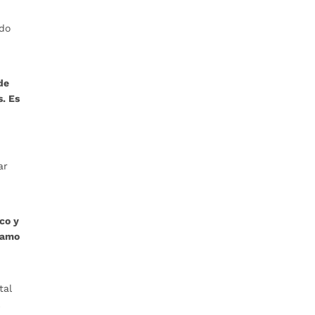
rdo
de
s. Es
ar
co y
ramo
tal
l