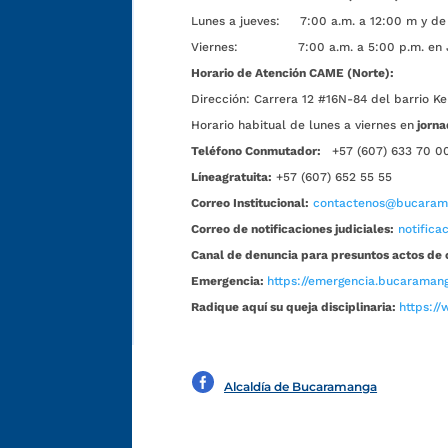
Lunes a jueves: 7:00 a.m. a 12:00 m y de 
Viernes: 7:00 a.m. a 5:00 p.m. en Jorn
Horario de Atención CAME (Norte):
Dirección:
Carrera 12 #16N-84 del barrio Ke
Horario habitual de lunes a viernes en
jorna
Teléfono Conmutador:
+57 (607) 633 70 0
Líneagratuita:
+57 (607) 652 55 55
Correo Institucional:
contactenos@bucarama
Correo de notificaciones judiciales:
notific
Canal de denuncia para presuntos actos de 
Emergencia:
https://emergencia.bucaramang
Radique aquí su queja disciplinaria:
https://
Alcaldía de Bucaramanga