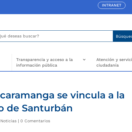
INTRANET
car:
arch
..
Transparencia y acceso a la
Atención y servici
información pública
ciudadanía
caramanga se vincula a la
o de Santurbán
|
Noticias
|
0 Comentarios