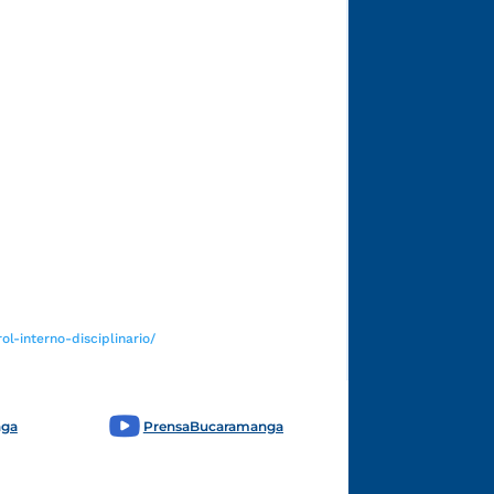
Funcionarios y contratistas
l-interno-disciplinario/
nga
PrensaBucaramanga