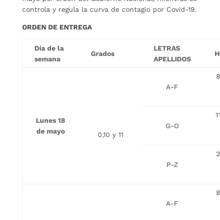
controla y regula la curva de contagio por Covid-19.
ORDEN DE ENTREGA
Día de la
LETRAS
Grados
H
semana
APELLIDOS
8
A-F
1
Lunes 18
G-O
de mayo
0,10 y 11
2
P-Z
8
A-F