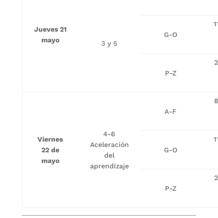
1
Jueves 21
G-O
mayo
3 y 5
2
P-Z
8
A-F
4-6
Viernes
1
Aceleración
22 de
G-O
del
mayo
aprendizaje
2
P-Z