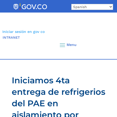
Skip
to
content
Iniciar sesión en gov co
INTRANET
Iniciamos 4ta
entrega de refrigerios
del PAE en
aislamiento por