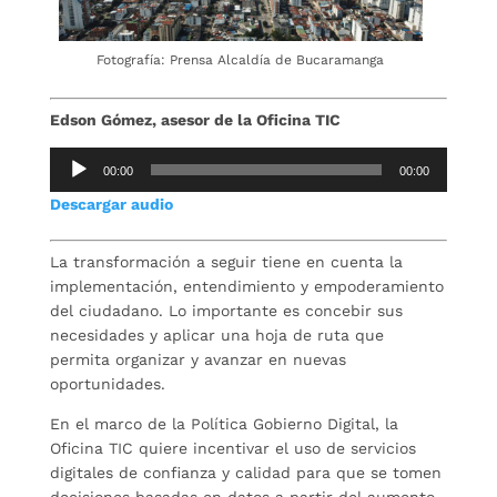
Fotografía: Prensa Alcaldía de Bucaramanga
Edson Gómez, asesor de la Oficina TIC
Reproductor
00:00
00:00
de
Descargar audio
audio
La transformación a seguir tiene en cuenta la
implementación, entendimiento y empoderamiento
del ciudadano. Lo importante es concebir sus
necesidades y aplicar una hoja de ruta que
permita organizar y avanzar en nuevas
oportunidades.
En el marco de la Política Gobierno Digital, la
Oficina TIC quiere incentivar el uso de servicios
digitales de confianza y calidad para que se tomen
decisiones basadas en datos a partir del aumento,