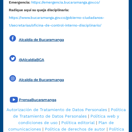
Emergencia:
https://emergencia.bucaramanga.gov.co/
Radique aquí su queja disciplinaria:
https://www.bucaramanga.gov.co/gobierno-ciudadanos-
1/secretarias/oficina-de-control-interno-disciplinario/
Alcaldía de Bucaramanga
Funcionarios y contratistas
@AlcaldíaBGA
Alcaldía de Bucaramanga
PrensaBucaramanga
Autorización de Tratamiento de Datos Personales
|
Política
de Tratamiento de Datos Personales
|
Política web y
condiciones de uso
|
Política editorial
|
Plan de
comunicaciones
|
Política de derechos de autor
|
Política