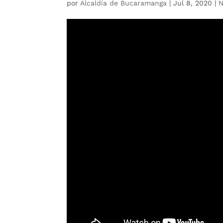
por
Alcaldía de Bucaramanga
|
Jul 8, 2020
|
N