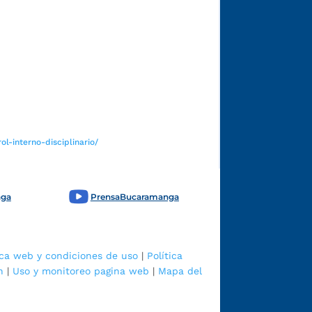
Funcionarios y contratistas
l-interno-disciplinario/
nga
PrensaBucaramanga
ica web y condiciones de uso
|
Política
n
|
Uso y monitoreo pagina web
|
Mapa del