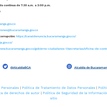
da continua de 7:30 a.m. a 3:00 p.m.
0
nga.gov.co
aciones@bucaramanga.gov.co
corrupción:
https://canaldenuncia.bucaramanga.gov.co/
a.gov.co/
www.bucaramanga.gov.co/gobierno-ciudadanos-1/secretarias/oficina-de-contro
@AlcaldíaBGA
Alcaldía de Bucarama
 Personales
|
Política de Tratamiento de Datos Personales
|
Polít
ica de derechos de autor
|
Política de Seguridad de la Informació
sitio