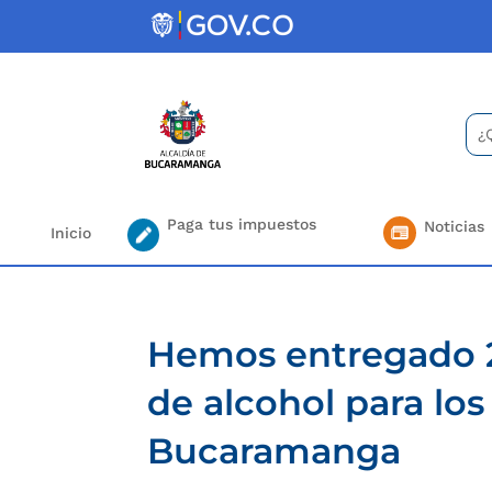
Skip
to
content
Bus
Se
for.
Paga tus impuestos
Noticias
Inicio
Hemos entregado 20
de alcohol para lo
Bucaramanga