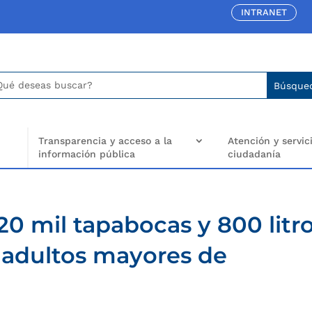
INTRANET
car:
arch
..
Transparencia y acceso a la
Atención y servici
información pública
ciudadanía
 mil tapabocas y 800 litr
s adultos mayores de