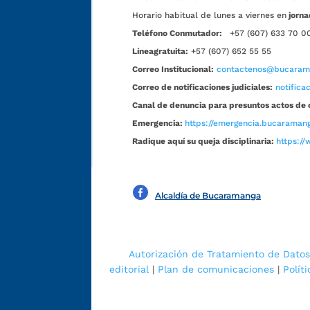
Horario habitual de lunes a viernes en
jorna
Teléfono Conmutador:
+57 (607) 633 70 0
Líneagratuita:
+57 (607) 652 55 55
Correo Institucional:
contactenos@bucarama
Correo de notificaciones judiciales:
notific
Canal de denuncia para presuntos actos de 
Emergencia:
https://emergencia.bucaramang
Radique aquí su queja disciplinaria:
https://
Alcaldía de Bucaramanga
Autorización de Tratamiento de Datos
editorial
|
Plan de comunicaciones
|
Polít