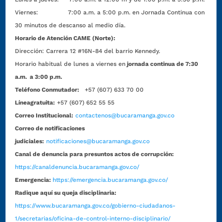
Viernes: 7:00 a.m. a 5:00 p.m. en Jornada Continua con
30 minutos de descanso al medio día.
Horario de Atención CAME (Norte):
Dirección:
Carrera 12 #16N-84 del barrio Kennedy.
Horario habitual de lunes a viernes en
jornada continua de 7:30
a.m. a 3:00 p.m.
Teléfono Conmutador:
+57 (607) 633 70 00
Líneagratuita:
+57 (607) 652 55 55
Correo Institucional:
contactenos@bucaramanga.gov.co
Correo de notificaciones
judiciales:
notificaciones@bucaramanga.gov.co
Canal de denuncia para presuntos actos de corrupción:
https://canaldenuncia.bucaramanga.gov.co/
Emergencia:
https://emergencia.bucaramanga.gov.co/
Radique aquí su queja disciplinaria:
https://www.bucaramanga.gov.co/gobierno-ciudadanos-
1/secretarias/oficina-de-control-interno-disciplinario/