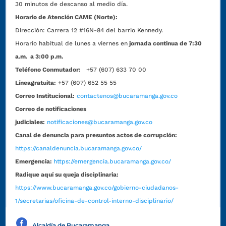
30 minutos de descanso al medio día.
Horario de Atención CAME (Norte):
Dirección:
Carrera 12 #16N-84 del barrio Kennedy.
Horario habitual de lunes a viernes en
jornada continua de 7:30
a.m. a 3:00 p.m.
Teléfono Conmutador:
+57 (607) 633 70 00
Líneagratuita:
+57 (607) 652 55 55
Correo Institucional:
contactenos@bucaramanga.gov.co
Correo de notificaciones
judiciales:
notificaciones@bucaramanga.gov.co
Canal de denuncia para presuntos actos de corrupción:
https://canaldenuncia.bucaramanga.gov.co/
Emergencia:
https://emergencia.bucaramanga.gov.co/
Radique aquí su queja disciplinaria:
https://www.bucaramanga.gov.co/gobierno-ciudadanos-
1/secretarias/oficina-de-control-interno-disciplinario/
Alcaldía de Bucaramanga