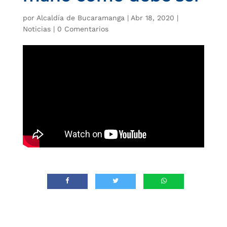
por
Alcaldía de Bucaramanga
|
Abr 18, 2020
|
Noticias
|
0 Comentarios