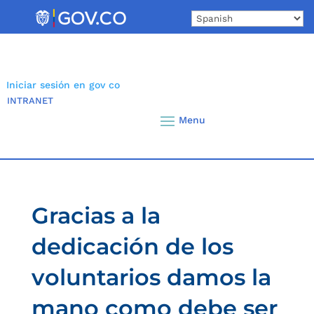
Skip
to
content
Iniciar sesión en gov co
INTRANET
Gracias a la
dedicación de los
voluntarios damos la
mano como debe ser