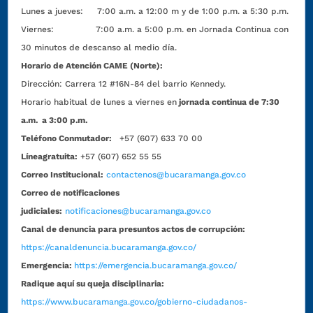
Lunes a jueves: 7:00 a.m. a 12:00 m y de 1:00 p.m. a 5:30 p.m.
Viernes: 7:00 a.m. a 5:00 p.m. en Jornada Continua con
30 minutos de descanso al medio día.
Horario de Atención CAME (Norte):
Dirección:
Carrera 12 #16N-84 del barrio Kennedy.
Horario habitual de lunes a viernes en
jornada continua de 7:30
a.m. a 3:00 p.m.
Teléfono Conmutador:
+57 (607) 633 70 00
Líneagratuita:
+57 (607) 652 55 55
Correo Institucional:
contactenos@bucaramanga.gov.co
Correo de notificaciones
judiciales:
notificaciones@bucaramanga.gov.co
Canal de denuncia para presuntos actos de corrupción:
https://canaldenuncia.bucaramanga.gov.co/
Emergencia:
https://emergencia.bucaramanga.gov.co/
Radique aquí su queja disciplinaria:
https://www.bucaramanga.gov.co/gobierno-ciudadanos-