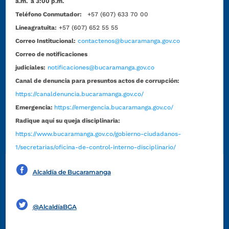
a.m. a 3:00 p.m.
Teléfono Conmutador:
+57 (607) 633 70 00
Líneagratuita:
+57 (607) 652 55 55
Correo Institucional:
contactenos@bucaramanga.gov.co
Correo de notificaciones
judiciales:
notificaciones@bucaramanga.gov.co
Canal de denuncia para presuntos actos de corrupción:
https://canaldenuncia.bucaramanga.gov.co/
Emergencia:
https://emergencia.bucaramanga.gov.co/
Radique aquí su queja disciplinaria:
https://www.bucaramanga.gov.co/gobierno-ciudadanos-
1/secretarias/oficina-de-control-interno-disciplinario/
Alcaldía de Bucaramanga
Funcionarios y contratistas
@AlcaldíaBGA