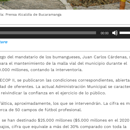
fía: Prensa Alcaldía de Bucaramanga
Utiliz
00:00
las
ctura
teclas
de
flech
azgo del mandatario de los bumangueses, Juan Carlos Cárdenas, 
arrib
ara el mantenimiento de la malla vial del municipio durante el
para
.000 millones, contando la interventoría.
aume
ECOP II, se publicaron las condiciones correspondientes, abierta
o
idad de oferentes. La actual Administración Municipal se caracte
dismi
reivindicar la confianza en el ejercicio de lo público.
el
volum
ltica, aproximadamente, los que se intervendrán. La cifra es 
erca de 50 campos de fútbol profesional.
n se han destinado $25.000 millones ($5.000 millones en el 2020
abajos, cifra que equivale a más del 30% comparado con toda la