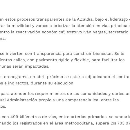
en estos procesos transparentes de la Alcaldía, bajo el liderazgo
ar la movilidad y vamos a priorizar la atención en vías principal
tro la reactivación económica”, sostuvo Iván Vargas, secretario
na.
e invierten con transparencia para construir bienestar. Se le
tas calles, con pavimento rígido y flexible, para facilitar los
omunas serán impactadas.
l cronograma, en abril próximo se estaría adjudicando el contra
s e indirectos, durante su ejecución.
os para atender los requerimientos de las comunidades y darles u
ual Administración propicia una competencia leal entre las
tos.
con 499 kilómetros de vías, entre arterias primarias, secundari
mando los registrados en el área metropolitana, supera los 703.0