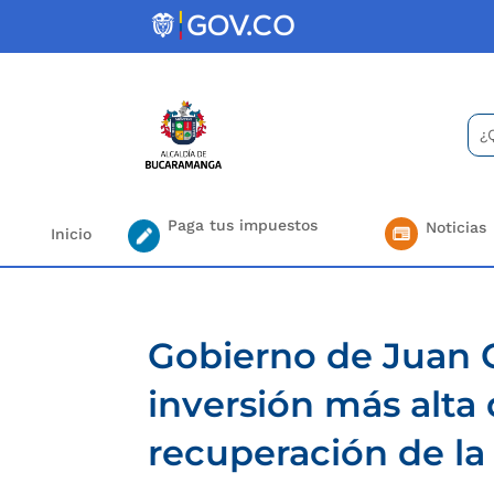
Skip
to
content
Bus
Se
for.
Paga tus impuestos
Noticias
Inicio
Gobierno de Juan C
inversión más alta 
recuperación de la 