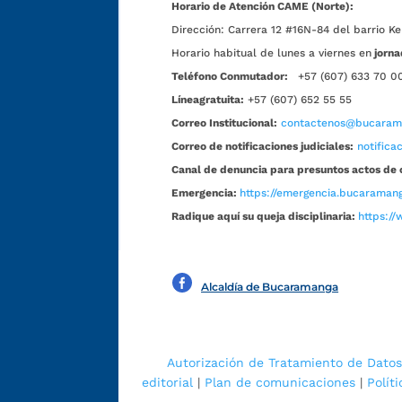
Horario de Atención CAME (Norte):
Dirección:
Carrera 12 #16N-84 del barrio Ke
Horario habitual de lunes a viernes en
jorna
Teléfono Conmutador:
+57 (607) 633 70 0
Líneagratuita:
+57 (607) 652 55 55
Correo Institucional:
contactenos@bucarama
Correo de notificaciones judiciales:
notific
Canal de denuncia para presuntos actos de 
Emergencia:
https://emergencia.bucaramang
Radique aquí su queja disciplinaria:
https://
Alcaldía de Bucaramanga
Autorización de Tratamiento de Datos
editorial
|
Plan de comunicaciones
|
Polít