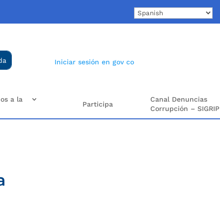
Iniciar sesión en gov co
os a la
Canal Denuncias
Participa
Corrupción – SIGRIP
a