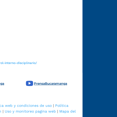
Funcionarios y contratistas
l-interno-disciplinario/
nga
PrensaBucaramanga
ica web y condiciones de uso
|
Política
n
|
Uso y monitoreo pagina web
|
Mapa del