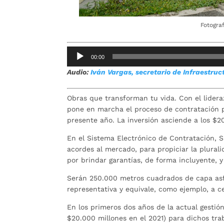
Fotogra
Reproductor
00:00
de
Audio:
Iván Vargas, secretario de Infraestru
audio
Obras que transforman tu vida. Con el lider
pone en marcha el proceso de contratación p
presente año. La inversión asciende a los $20
En el Sistema Electrónico de Contratación, S
acordes al mercado, para propiciar la plural
por brindar garantías, de forma incluyente, y 
Serán 250.000 metros cuadrados de capa asfá
representativa y equivale, como ejemplo, a c
En los primeros dos años de la actual gestió
$20.000 millones en el 2021) para dichos tr