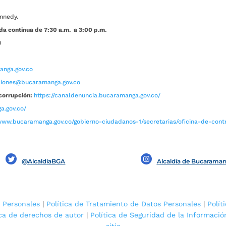
nnedy.
da continua de 7:30 a.m. a 3:00 p.m.
0
nga.gov.co
aciones@bucaramanga.gov.co
corrupción:
https://canaldenuncia.bucaramanga.gov.co/
a.gov.co/
www.bucaramanga.gov.co/gobierno-ciudadanos-1/secretarias/oficina-de-contro
@AlcaldíaBGA
Alcaldía de Bucarama
 Personales
|
Política de Tratamiento de Datos Personales
|
Polít
ica de derechos de autor
|
Política de Seguridad de la Informació
sitio