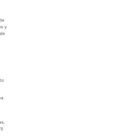
 de
es y
 de
to
na
as,
75