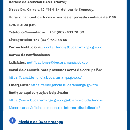
Horario de Atención CAME (Norte):
Dirección:
Carrera 12 #16N-84 del barrio Kennedy.
Horario habitual de lunes a viernes en
jornada continua de 7:30
a.m. a 3:00 p.m.
Teléfono Conmutador:
+57 (607) 633 70 00
Líneagratuita:
+57 (607) 652 55 55
Correo Institucional:
contactenos@bucaramanga.gov.co
Correo de notificaciones
judiciales:
notificaciones@bucaramanga.gov.co
Canal de denuncia para presuntos actos de corrupción:
https://canaldenuncia.bucaramanga.gov.co/
Emergencia:
https://emergencia.bucaramanga.gov.co/
Radique aquí su queja disciplinaria:
https://www.bucaramanga.gov.co/gobierno-ciudadanos-
1/secretarias/oficina-de-control-interno-disciplinario/
Alcaldía de Bucaramanga