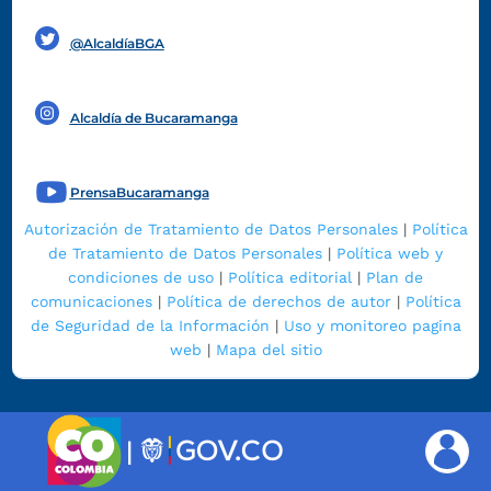
Funcionarios y contratistas
@AlcaldíaBGA
Alcaldía de Bucaramanga
PrensaBucaramanga
Autorización de Tratamiento de Datos Personales
|
Política
de Tratamiento de Datos Personales
|
Política web y
condiciones de uso
|
Política editorial
|
Plan de
comunicaciones
|
Política de derechos de autor
|
Política
de Seguridad de la Información
|
Uso y monitoreo pagina
web
|
Mapa del sitio
|