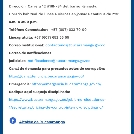
Dirección:
Carrera 12 #16N-84 del barrio Kennedy.
Horario habitual de lunes a viernes en
jornada continua de 7:30
a.m. a 3:00 p.m.
Teléfono Conmutador:
+57 (607) 633 70 00
Líneagratuita:
+57 (607) 652 55 55
Correo Institucional:
contactenos@bucaramanga.gov.co
Correo de notificaciones
judiciales:
notificaciones@bucaramanga.gov.co
Canal de denuncia para presuntos actos de corrupción:
https://canaldenuncia.bucaramanga.gov.co/
Emergencia:
https://emergencia.bucaramanga.gov.co/
Radique aquí su queja disciplinaria:
https://www.bucaramanga.gov.co/gobierno-ciudadanos-
1/secretarias/oficina-de-control-interno-disciplinario/
Alcaldía de Bucaramanga
Funcionarios y contratistas