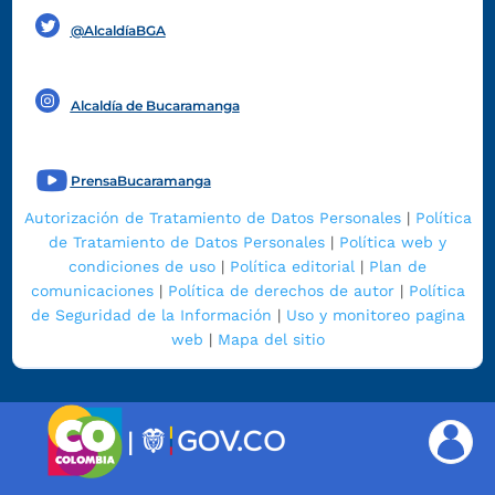
@AlcaldíaBGA
Alcaldía de Bucaramanga
PrensaBucaramanga
Autorización de Tratamiento de Datos Personales
|
Política
de Tratamiento de Datos Personales
|
Política web y
condiciones de uso
|
Política editorial
|
Plan de
comunicaciones
|
Política de derechos de autor
|
Política
de Seguridad de la Información
|
Uso y monitoreo pagina
web
|
Mapa del sitio
|