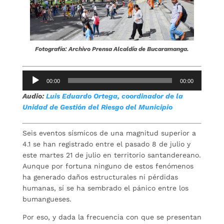
Fotografía: Archivo Prensa Alcaldía de Bucaramanga.
Reproductor
00:00
00:00
de
Audio:
Luis Eduardo Ortega, coordinador de la
audio
Unidad de Gestión del Riesgo del Municipio
Seis eventos sísmicos de una magnitud superior a
4.1 se han registrado entre el pasado 8 de julio y
este martes 21 de julio en territorio santandereano.
Aunque por fortuna ninguno de estos fenómenos
ha generado daños estructurales ni pérdidas
humanas, sí se ha sembrado el pánico entre los
bumangueses.
Por eso, y dada la frecuencia con que se presentan