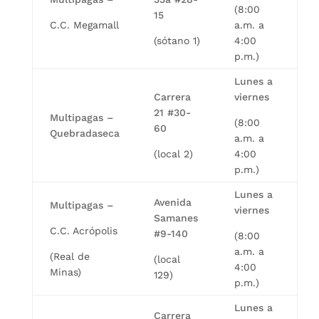
(8:00
15
C.C. Megamall
a.m. a
(sótano 1)
4:00
p.m.)
Lunes a
Carrera
viernes
21 #30-
Multipagas –
(8:00
60
Quebradaseca
a.m. a
(local 2)
4:00
p.m.)
Lunes a
Avenida
Multipagas –
viernes
Samanes
C.C. Acrópolis
#9-140
(8:00
a.m. a
(Real de
(local
4:00
Minas)
129)
p.m.)
Lunes a
Carrera