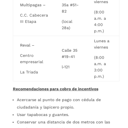
viernes
Multipagas –
35a #51-
82
(8:00
C.C. Cabecera
a.m. a
III Etapa
(local
4:00
28a)
p.m.)
Lunes a
Reval –
viernes
Calle 35
Centro
#19-41
(8:00
empresarial
a.m. a
l-121
3:00
La Triada
p.m.)
Recomendaciones para cobro de incentivos
Acercarse al punto de pago con cédula de
ciudadanía y lapicero propio.
Usar tapabocas y guantes.
Conservar una distancia de dos metros con las