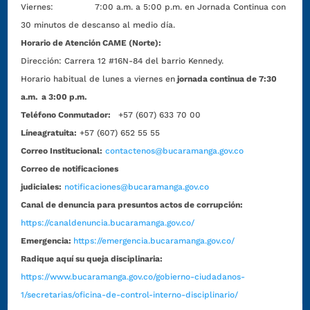
Viernes: 7:00 a.m. a 5:00 p.m. en Jornada Continua con
30 minutos de descanso al medio día.
Horario de Atención CAME (Norte):
Dirección:
Carrera 12 #16N-84 del barrio Kennedy.
Horario habitual de lunes a viernes en
jornada continua de 7:30
a.m. a 3:00 p.m.
Teléfono Conmutador:
+57 (607) 633 70 00
Líneagratuita:
+57 (607) 652 55 55
Correo Institucional:
contactenos@bucaramanga.gov.co
Correo de notificaciones
judiciales:
notificaciones@bucaramanga.gov.co
Canal de denuncia para presuntos actos de corrupción:
https://canaldenuncia.bucaramanga.gov.co/
Emergencia:
https://emergencia.bucaramanga.gov.co/
Radique aquí su queja disciplinaria:
https://www.bucaramanga.gov.co/gobierno-ciudadanos-
1/secretarias/oficina-de-control-interno-disciplinario/