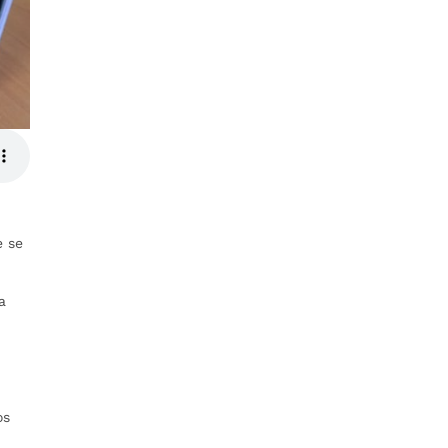
e se
a
os