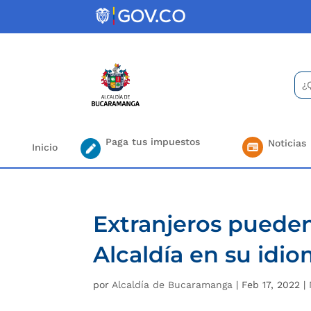
Skip
to
content
Bus
Se
for.
Paga tus impuestos
Noticias
Inicio
Extranjeros pueden 
Alcaldía en su idio
por
Alcaldía de Bucaramanga
|
Feb 17, 2022
|