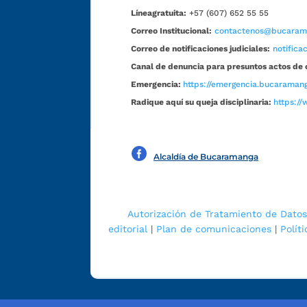
Líneagratuita:
+57 (607) 652 55 55
Correo Institucional:
contactenos@bucarama
Correo de notificaciones judiciales:
notific
Canal de denuncia para presuntos actos de 
Emergencia:
https://emergencia.bucaramang
Radique aquí su queja disciplinaria:
https://
Alcaldía de Bucaramanga
Autorización de Tratamiento de Datos
editorial
|
Plan de comunicaciones
|
Polít