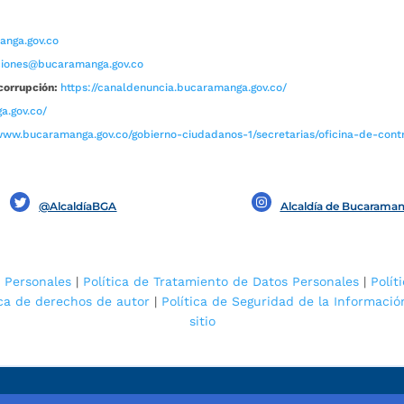
nga.gov.co
aciones@bucaramanga.gov.co
corrupción:
https://canaldenuncia.bucaramanga.gov.co/
a.gov.co/
www.bucaramanga.gov.co/gobierno-ciudadanos-1/secretarias/oficina-de-contro
@AlcaldíaBGA
Alcaldía de Bucarama
 Personales
|
Política de Tratamiento de Datos Personales
|
Polít
ica de derechos de autor
|
Política de Seguridad de la Informació
sitio