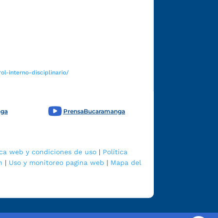
Funcionarios y contratistas
l-interno-disciplinario/
nga
PrensaBucaramanga
ica web y condiciones de uso
|
Política
n
|
Uso y monitoreo pagina web
|
Mapa del