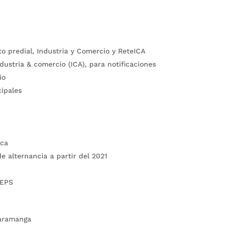
o predial, Industria y Comercio y ReteICA
dustria & comercio (ICA), para notificaciones
io
cipales
ica
e alternancia a partir del 2021
 EPS
caramanga