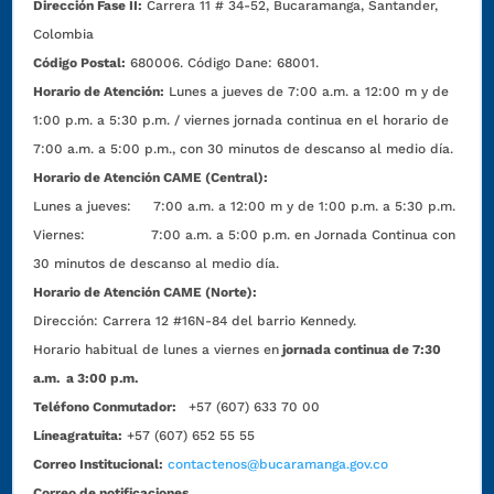
Dirección Fase II:
Carrera 11 # 34-52, Bucaramanga, Santander,
Colombia
Código Postal:
680006. Código Dane: 68001.
Horario de Atención:
Lunes a jueves de 7:00 a.m. a 12:00 m y de
1:00 p.m. a 5:30 p.m. / viernes jornada continua en el horario de
7:00 a.m. a 5:00 p.m., con 30 minutos de descanso al medio día.
Horario de Atención CAME (Central):
Lunes a jueves: 7:00 a.m. a 12:00 m y de 1:00 p.m. a 5:30 p.m.
Viernes: 7:00 a.m. a 5:00 p.m. en Jornada Continua con
30 minutos de descanso al medio día.
Horario de Atención CAME (Norte):
Dirección:
Carrera 12 #16N-84 del barrio Kennedy.
Horario habitual de lunes a viernes en
jornada continua de 7:30
a.m. a 3:00 p.m.
Teléfono Conmutador:
+57 (607) 633 70 00
Líneagratuita:
+57 (607) 652 55 55
Correo Institucional:
contactenos@bucaramanga.gov.co
Correo de notificaciones