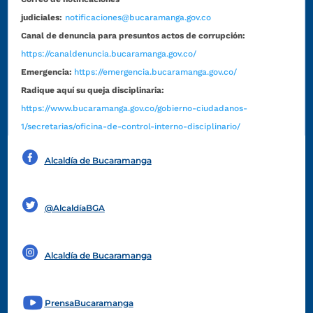
judiciales:
notificaciones@bucaramanga.gov.co
Canal de denuncia para presuntos actos de corrupción:
https://canaldenuncia.bucaramanga.gov.co/
Emergencia:
https://emergencia.bucaramanga.gov.co/
Radique aquí su queja disciplinaria:
https://www.bucaramanga.gov.co/gobierno-ciudadanos-
1/secretarias/oficina-de-control-interno-disciplinario/
Alcaldía de Bucaramanga
Funcionarios y contratistas
@AlcaldíaBGA
Alcaldía de Bucaramanga
PrensaBucaramanga