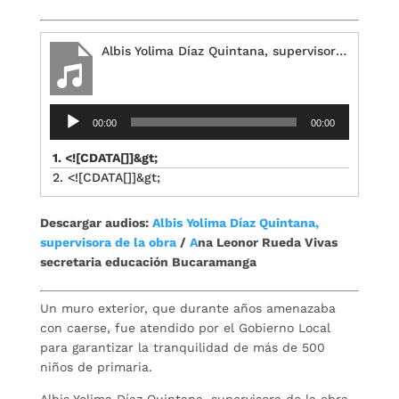
Albis Yolima Díaz Quintana, supervisora de la obra
Reproductor
00:00
00:00
de
audio
1. <![CDATA[]]&gt;
2. <![CDATA[]]&gt;
Descargar audios:
Albis Yolima Díaz Quintana,
supervisora de la obra
/
A
na Leonor Rueda Vivas
secretaria educación Bucaramanga
Un muro exterior, que durante años amenazaba
con caerse, fue atendido por el Gobierno Local
para garantizar la tranquilidad de más de 500
niños de primaria.
Albis Yolima Díaz Quintana, supervisora de la obra