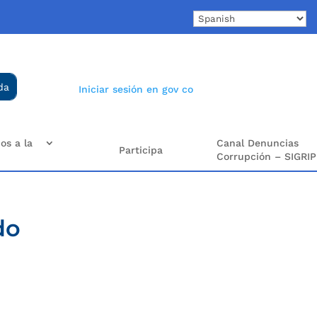
Iniciar sesión en gov co
os a la
Canal Denuncias
Participa
Corrupción – SIGRIP
do