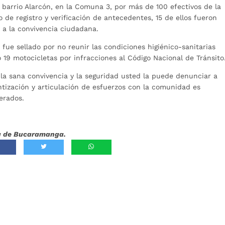
barrio Alarcón, en la Comuna 3, por más de 100 efectivos de la
 de registro y verificación de antecedentes, 15 de ellos fueron
a la convivencia ciudadana.
fue sellado por no reunir las condiciones higiénico-sanitarias
ó 19 motocicletas por infracciones al Código Nacional de Tránsito
la sana convivencia y la seguridad usted la puede denunciar a
ientización y articulación de esfuerzos con la comunidad es
erados.
día de Bucaramanga.