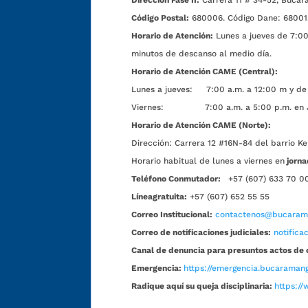
Dirección Fase II:
Carrera 11 # 34-52, Bucar
Código Postal:
680006. Código Dane: 68001
Horario de Atención:
Lunes a jueves de 7:00 
minutos de descanso al medio día.
Horario de Atención CAME (Central):
Lunes a jueves: 7:00 a.m. a 12:00 m y de 
Viernes: 7:00 a.m. a 5:00 p.m. en Jorn
Horario de Atención CAME (Norte):
Dirección:
Carrera 12 #16N-84 del barrio Ke
Horario habitual de lunes a viernes en
jorna
Teléfono Conmutador:
+57 (607) 633 70 0
Líneagratuita:
+57 (607) 652 55 55
Correo Institucional:
contactenos@bucarama
Correo de notificaciones judiciales:
notific
Canal de denuncia para presuntos actos de 
Emergencia:
https://emergencia.bucaramang
Radique aquí su queja disciplinaria:
https://