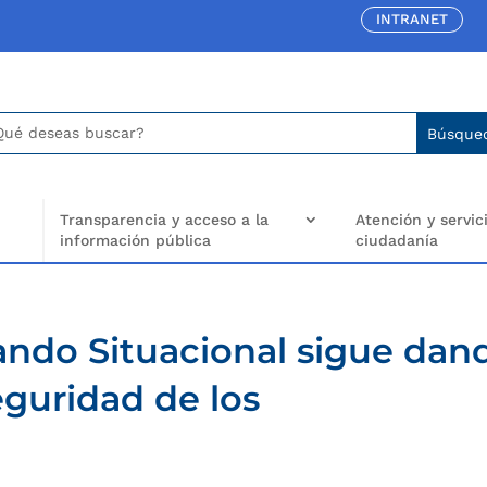
INTRANET
car:
arch
..
Transparencia y acceso a la
Atención y servici
información pública
ciudadanía
ando Situacional sigue dan
eguridad de los