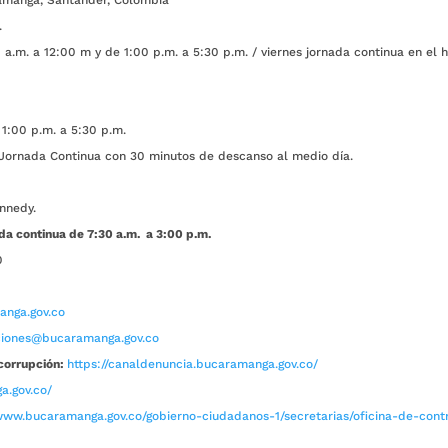
amanga, Santander, Colombia
.
a.m. a 12:00 m y de 1:00 p.m. a 5:30 p.m. / viernes jornada continua en el h
1:00 p.m. a 5:30 p.m.
ada Continua con 30 minutos de descanso al medio día.
nnedy.
da continua de 7:30 a.m. a 3:00 p.m.
0
nga.gov.co
aciones@bucaramanga.gov.co
corrupción:
https://canaldenuncia.bucaramanga.gov.co/
a.gov.co/
www.bucaramanga.gov.co/gobierno-ciudadanos-1/secretarias/oficina-de-contro