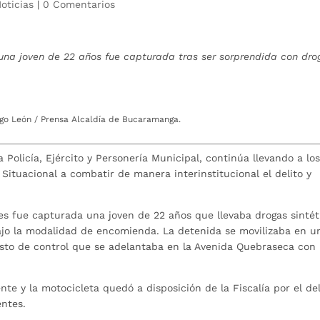
oticias
|
0 Comentarios
una joven de 22 años fue capturada tras ser sorprendida con dro
ego León / Prensa Alcaldía de Bucaramanga.
Policía, Ejército y Personería Municipal, continúa llevando a lo
Situacional a combatir de manera interinstitucional el delito y
es fue capturada una joven de 22 años que llevaba drogas sintét
bajo la modalidad de encomienda. La detenida se movilizaba en u
sto de control que se adelantaba en la Avenida Quebraseca con
nte y la motocicleta quedó a disposición de la Fiscalía por el del
entes.