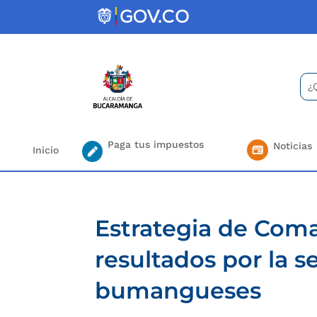
Skip
to
content
Bus
Se
for.
Paga tus impuestos
Noticias
Inicio
Estrategia de Com
resultados por la s
bumangueses