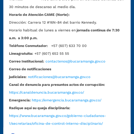
30 minutos de descanso al medio día.
Horario de Atención CAME (Norte):
Dirección:
Carrera 12 #16N-84 del barrio Kennedy.
Horario habitual de lunes a viernes en
jornada continua de 7:30
a.m. a 3:00 p.m.
Teléfono Conmutador:
+57 (607) 633 70 00
Líneagratuita:
+57 (607) 652 55 55
Correo Institucional:
contactenos@bucaramanga.gov.co
Correo de notificaciones
judiciales:
notificaciones@bucaramanga.gov.co
Canal de denuncia para presuntos actos de corrupción:
https://canaldenuncia.bucaramanga.gov.co/
Emergencia:
https://emergencia.bucaramanga.gov.co/
Radique aquí su queja disciplinaria:
https://www.bucaramanga.gov.co/gobierno-ciudadanos-
1/secretarias/oficina-de-control-interno-disciplinario/