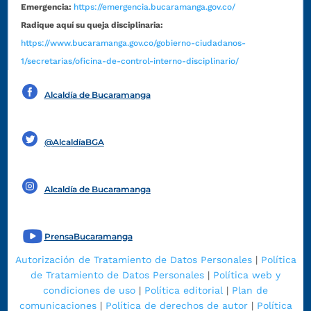
Emergencia:
https://emergencia.bucaramanga.gov.co/
Radique aquí su queja disciplinaria:
https://www.bucaramanga.gov.co/gobierno-ciudadanos-
1/secretarias/oficina-de-control-interno-disciplinario/
Alcaldía de Bucaramanga
Funcionarios y contratistas
@AlcaldíaBGA
Alcaldía de Bucaramanga
PrensaBucaramanga
Autorización de Tratamiento de Datos Personales
|
Política
de Tratamiento de Datos Personales
|
Política web y
condiciones de uso
|
Política editorial
|
Plan de
comunicaciones
|
Política de derechos de autor
|
Política