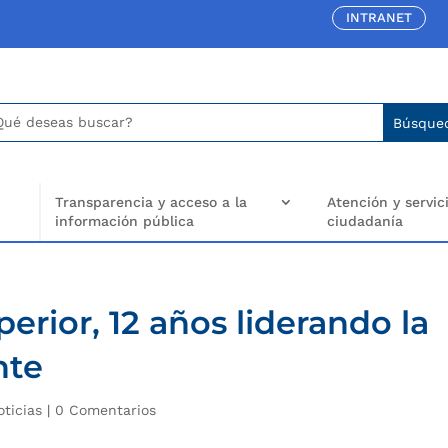
INTRANET
car:
arch
..
Transparencia y acceso a la
Atención y servici
información pública
ciudadanía
erior, 12 años liderando la
nte
oticias
|
0 Comentarios