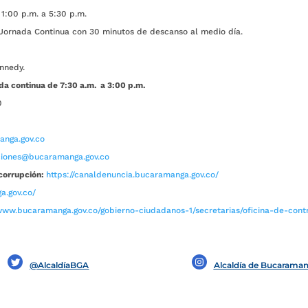
1:00 p.m. a 5:30 p.m.
ada Continua con 30 minutos de descanso al medio día.
nnedy.
da continua de 7:30 a.m. a 3:00 p.m.
0
nga.gov.co
aciones@bucaramanga.gov.co
corrupción:
https://canaldenuncia.bucaramanga.gov.co/
a.gov.co/
www.bucaramanga.gov.co/gobierno-ciudadanos-1/secretarias/oficina-de-contro
@AlcaldíaBGA
Alcaldía de Bucarama