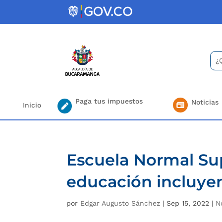
Skip
to
content
Bus
Se
for.
Paga tus impuestos
Noticias
Inicio
Escuela Normal Sup
educación incluye
por
Edgar Augusto Sánchez
|
Sep 15, 2022
|
N