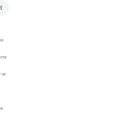
os
arte
 el
de