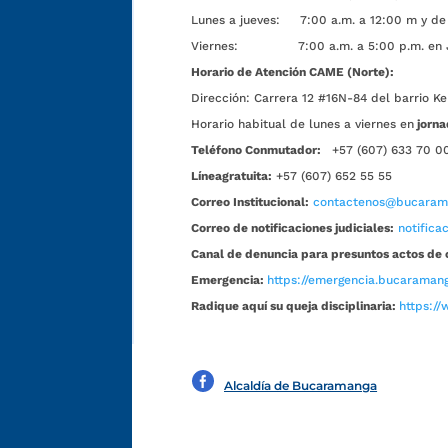
Lunes a jueves: 7:00 a.m. a 12:00 m y de 
Viernes: 7:00 a.m. a 5:00 p.m. en Jorn
Horario de Atención CAME (Norte):
Dirección:
Carrera 12 #16N-84 del barrio Ke
Horario habitual de lunes a viernes en
jorna
Teléfono Conmutador:
+57 (607) 633 70 0
Líneagratuita:
+57 (607) 652 55 55
Correo Institucional:
contactenos@bucarama
Correo de notificaciones judiciales:
notific
Canal de denuncia para presuntos actos de 
Emergencia:
https://emergencia.bucaramang
Radique aquí su queja disciplinaria:
https://
Alcaldía de Bucaramanga