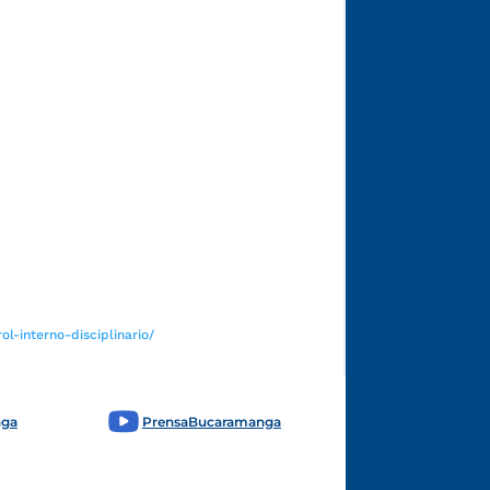
Funcionarios y contratistas
l-interno-disciplinario/
nga
PrensaBucaramanga