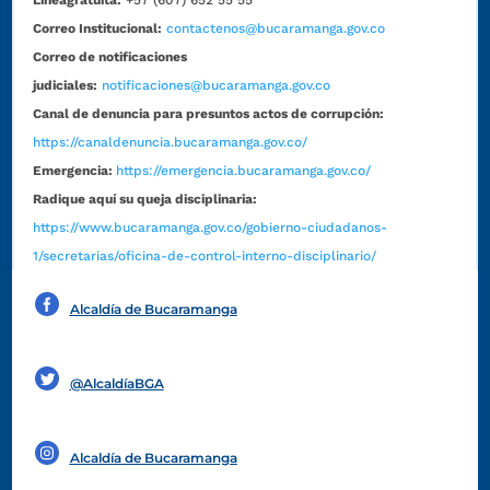
Líneagratuita:
+57 (607) 652 55 55
Correo Institucional:
contactenos@bucaramanga.gov.co
Correo de notificaciones
judiciales:
notificaciones@bucaramanga.gov.co
Canal de denuncia para presuntos actos de corrupción:
https://canaldenuncia.bucaramanga.gov.co/
Emergencia:
https://emergencia.bucaramanga.gov.co/
Radique aquí su queja disciplinaria:
https://www.bucaramanga.gov.co/gobierno-ciudadanos-
1/secretarias/oficina-de-control-interno-disciplinario/
Alcaldía de Bucaramanga
Funcionarios y contratistas
@AlcaldíaBGA
Alcaldía de Bucaramanga