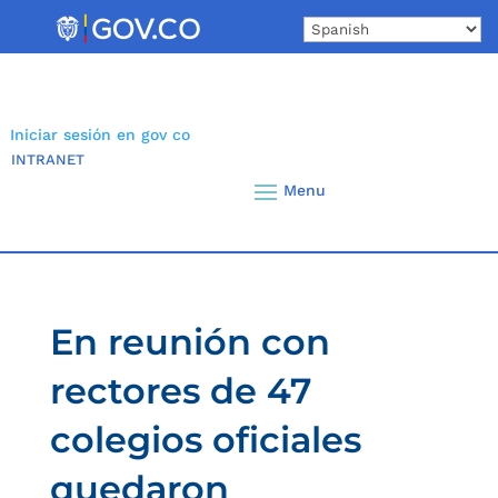
Skip
to
content
Iniciar sesión en gov co
INTRANET
En reunión con
rectores de 47
colegios oficiales
quedaron