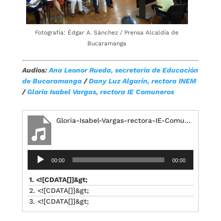
Fotografía: Édgar A. Sánchez / Prensa Alcaldía de
Bucaramanga
Audios:
Ana Leonor Rueda, secretaria de Educación
de Bucaramanga
/
Dany Luz Algarín, rectora INEM
/
Gloria Isabel Vargas, rectora IE Comuneros
Gloria-Isabel-Vargas-rectora-IE-Comuneros
Reproductor
00:00
00:00
de
audio
1. <![CDATA[]]&gt;
2. <![CDATA[]]&gt;
3. <![CDATA[]]&gt;