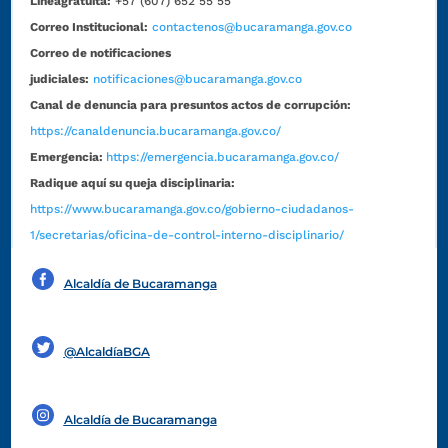
Líneagratuita:
+57 (607) 652 55 55
Correo Institucional:
contactenos@bucaramanga.gov.co
Correo de notificaciones
judiciales:
notificaciones@bucaramanga.gov.co
Canal de denuncia para presuntos actos de corrupción:
https://canaldenuncia.bucaramanga.gov.co/
Emergencia:
https://emergencia.bucaramanga.gov.co/
Radique aquí su queja disciplinaria:
https://www.bucaramanga.gov.co/gobierno-ciudadanos-
1/secretarias/oficina-de-control-interno-disciplinario/
Alcaldía de Bucaramanga
Funcionarios y contratistas
@AlcaldíaBGA
Alcaldía de Bucaramanga