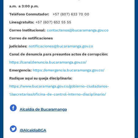
a.m. a 3:00 p.m.
Teléfono Conmutador:
+57 (607) 633 70 00
Líneagratuita:
+57 (607) 652 55 55
Correo Institucional:
contactenos@bucaramanga.gov.co
Correo de notificaciones
judiciales:
notificaciones@bucaramanga.gov.co
Canal de denuncia para presuntos actos de corrupción:
https://canaldenuncia.bucaramanga.gov.co/
Emergencia:
https://emergencia.bucaramanga.gov.co/
Radique aquí su queja disciplinaria:
https://www.bucaramanga.gov.co/gobierno-ciudadanos-
1/secretarias/oficina-de-control-interno-disciplinario/
Alcaldía de Bucaramanga
Funcionarios y contratistas
@AlcaldíaBGA