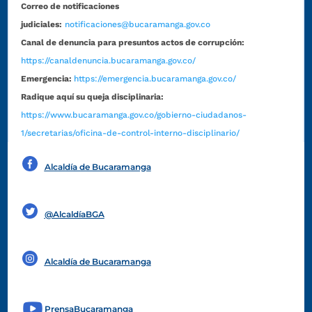
Correo de notificaciones
judiciales:
notificaciones@bucaramanga.gov.co
Canal de denuncia para presuntos actos de corrupción:
https://canaldenuncia.bucaramanga.gov.co/
Emergencia:
https://emergencia.bucaramanga.gov.co/
Radique aquí su queja disciplinaria:
https://www.bucaramanga.gov.co/gobierno-ciudadanos-
1/secretarias/oficina-de-control-interno-disciplinario/
Alcaldía de Bucaramanga
Funcionarios y contratistas
@AlcaldíaBGA
Alcaldía de Bucaramanga
PrensaBucaramanga