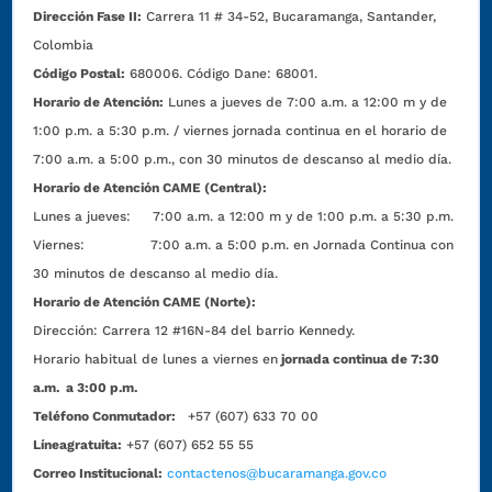
Dirección Fase II:
Carrera 11 # 34-52, Bucaramanga, Santander,
Colombia
Código Postal:
680006. Código Dane: 68001.
Horario de Atención:
Lunes a jueves de 7:00 a.m. a 12:00 m y de
1:00 p.m. a 5:30 p.m. / viernes jornada continua en el horario de
7:00 a.m. a 5:00 p.m., con 30 minutos de descanso al medio día.
Horario de Atención CAME (Central):
Lunes a jueves: 7:00 a.m. a 12:00 m y de 1:00 p.m. a 5:30 p.m.
Viernes: 7:00 a.m. a 5:00 p.m. en Jornada Continua con
30 minutos de descanso al medio día.
Horario de Atención CAME (Norte):
Dirección:
Carrera 12 #16N-84 del barrio Kennedy.
Horario habitual de lunes a viernes en
jornada continua de 7:30
a.m. a 3:00 p.m.
Teléfono Conmutador:
+57 (607) 633 70 00
Líneagratuita:
+57 (607) 652 55 55
Correo Institucional:
contactenos@bucaramanga.gov.co