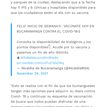
y parques de la ciudad, destacando que a la fecha
hay 11 IPS y 6 clínicas y hospitales disponibles para
que los ciudadanos estén al día con su vacuna.
FELIZ INICIO DE SEMANA🌞. VACÚNATE HOY EN
BUCARAMANGA CONTRA EL COVID-19💉
Consulta la disponibilidad de biológicos y los
puntos disponibles👇. Acude por tu vacuna y
pasemos un fin de año distinto
🎄.
#YoMeVacunoSinMiedo
pic.twitter.com/o37uC5GZMq
— Alcaldía de Bucaramanga (@AlcaldiaBGA)
November 29, 2021
“Esto se realiza con el fin de que los bumangueses
tengan más opciones para adquirir su dosis contra
Covid- 19 y continuar su esquema de vacunación.
Se busca que todos puedan disfrutar de una
manera segura los eventos nocturnos, sin dejar a