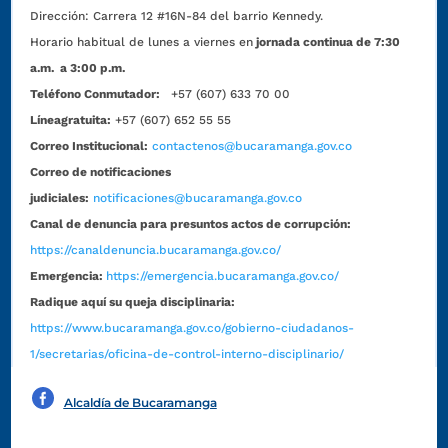
Dirección:
Carrera 12 #16N-84 del barrio Kennedy.
Horario habitual de lunes a viernes en
jornada continua de 7:30
a.m. a 3:00 p.m.
Teléfono Conmutador:
+57 (607) 633 70 00
Líneagratuita:
+57 (607) 652 55 55
Correo Institucional:
contactenos@bucaramanga.gov.co
Correo de notificaciones
judiciales:
notificaciones@bucaramanga.gov.co
Canal de denuncia para presuntos actos de corrupción:
https://canaldenuncia.bucaramanga.gov.co/
Emergencia:
https://emergencia.bucaramanga.gov.co/
Radique aquí su queja disciplinaria:
https://www.bucaramanga.gov.co/gobierno-ciudadanos-
1/secretarias/oficina-de-control-interno-disciplinario/
Alcaldía de Bucaramanga
Funcionarios y contratistas