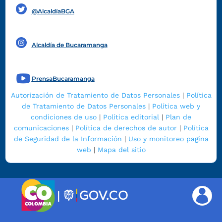
@AlcaldíaBGA
Alcaldía de Bucaramanga
PrensaBucaramanga
Autorización de Tratamiento de Datos Personales
|
Política
de Tratamiento de Datos Personales
|
Política web y
condiciones de uso
|
Política editorial
|
Plan de
comunicaciones
|
Política de derechos de autor
|
Política
de Seguridad de la Información
|
Uso y monitoreo pagina
web
|
Mapa del sitio
|