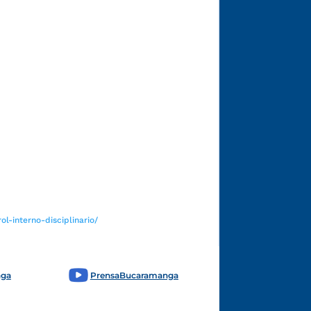
Funcionarios y contratistas
l-interno-disciplinario/
nga
PrensaBucaramanga