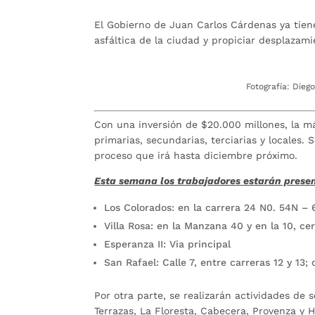
El Gobierno de Juan Carlos Cárdenas ya tien
asfáltica de la ciudad y propiciar desplazami
Fotografía: Dieg
Con una inversión de $20.000 millones, la más
primarias, secundarias, terciarias y locales
proceso que irá hasta diciembre próximo.
Esta semana los trabajadores estarán present
Los Colorados: en la carrera 24 N0. 54N – 6
Villa Rosa: en la Manzana 40 y en la 10, ce
Esperanza II: Via principal
San Rafael: Calle 7, entre carreras 12 y 13; c
Por otra parte, se realizarán actividades de
Terrazas, La Floresta, Cabecera, Provenza y