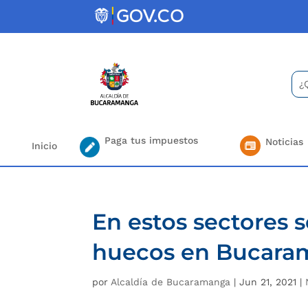
Skip
to
content
Bus
Se
for.
Paga tus impuestos
Noticias
Inicio
En estos sectores 
huecos en Bucara
por
Alcaldía de Bucaramanga
|
Jun 21, 2021
|