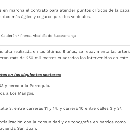
e en marcha el contrato para atender puntos críticos de la capa
entos más ágiles y seguros para los vehículos.
o Calderón / Prensa Alcaldía de Bucaramanga
 alta realizada en los últimos 8 años, se repavimenta las arteri
. Serán más de 250 mil metros cuadrados los intervenidos en este
es en los siguientes sectores:
3 y cerca a la Parroquia.
rca a Los Mangos.
alle 3, entre carreras 11 y 14; y carrera 10 entre calles 3 y 3ª.
 socialización con la comunidad y de topografía en barrios como
 Hacienda San Juan.