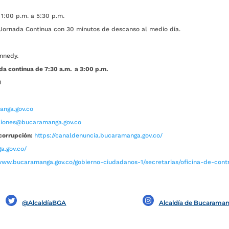
1:00 p.m. a 5:30 p.m.
ada Continua con 30 minutos de descanso al medio día.
nnedy.
da continua de 7:30 a.m. a 3:00 p.m.
0
nga.gov.co
aciones@bucaramanga.gov.co
corrupción:
https://canaldenuncia.bucaramanga.gov.co/
a.gov.co/
www.bucaramanga.gov.co/gobierno-ciudadanos-1/secretarias/oficina-de-contro
@AlcaldíaBGA
Alcaldía de Bucarama