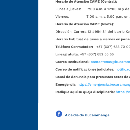
Horario de Atención CAME (Central):
Lunes a jueves: 7:00 a.m. a 12:00 m y de 
Viernes: 7:00 a.m. a 5:00 p.m. en Jorn
Horario de Atención CAME (Norte):
Dirección:
Carrera 12 #16N-84 del barrio Ke
Horario habitual de lunes a viernes en
jorna
Teléfono Conmutador:
+57 (607) 633 70 0
Líneagratuita:
+57 (607) 652 55 55
Correo Institucional:
contactenos@bucarama
Correo de notificaciones judiciales:
notific
Canal de denuncia para presuntos actos de 
Emergencia:
https://emergencia.bucaramang
Radique aquí su queja disciplinaria:
https://
Alcaldía de Bucaramanga