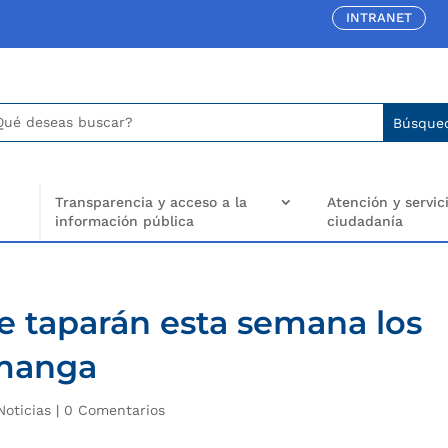
INTRANET
car:
arch
..
Transparencia y acceso a la
Atención y servici
información pública
ciudadanía
se taparán esta semana los
manga
Noticias
|
0 Comentarios