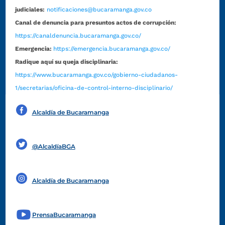
judiciales:
notificaciones@bucaramanga.gov.co
Canal de denuncia para presuntos actos de corrupción:
https://canaldenuncia.bucaramanga.gov.co/
Emergencia:
https://emergencia.bucaramanga.gov.co/
Radique aquí su queja disciplinaria:
https://www.bucaramanga.gov.co/gobierno-ciudadanos-
1/secretarias/oficina-de-control-interno-disciplinario/
Alcaldía de Bucaramanga
Funcionarios y contratistas
@AlcaldíaBGA
Alcaldía de Bucaramanga
PrensaBucaramanga