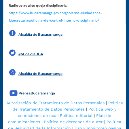
Radique aquí su queja disciplinaria:
https://www.bucaramanga.gov.co/gobierno-ciudadanos-
1/secretarias/oficina-de-control-interno-disciplinario/
Alcaldía de Bucaramanga
Funcionarios y contratistas
@AlcaldíaBGA
Alcaldía de Bucaramanga
PrensaBucaramanga
Autorización de Tratamiento de Datos Personales
|
Política
de Tratamiento de Datos Personales
|
Política web y
condiciones de uso
|
Política editorial
|
Plan de
comunicaciones
|
Política de derechos de autor
|
Política
de Seguridad de la Información
|
Uso y monitoreo pagina