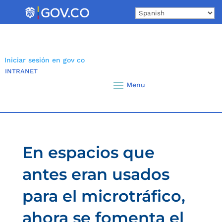
Skip
to
content
Iniciar sesión en gov co
INTRANET
En espacios que
antes eran usados
para el microtráfico,
ahora se fomenta el