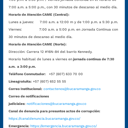
7:00 a.m. a 5:00 p.m., con 30 minutos de descanso al medio día.
Horario de Atención CAME (Central):
Lunes a jueves: 7:00 a.m. a 12:00 m y de 1:00 p.m. a 5:30 p.m.
Viernes: 7:00 a.m. a 5:00 p.m. en Jornada Continua con
30 minutos de descanso al medio día.
Horario de Atención CAME (Norte):
Dirección:
Carrera 12 #16N-84 del barrio Kennedy.
Horario habitual de lunes a viernes en
jornada continua de 7:30
a.m. a 3:00 p.m.
Teléfono Conmutador:
+57 (607) 633 70 00
Líneagratuita:
+57 (607) 652 55 55
Correo Institucional:
contactenos@bucaramanga.gov.co
Correo de notificaciones
judiciales:
notificaciones@bucaramanga.gov.co
Canal de denuncia para presuntos actos de corrupción:
https://canaldenuncia.bucaramanga.gov.co/
Emergencia:
https://emergencia.bucaramanga.gov.co/