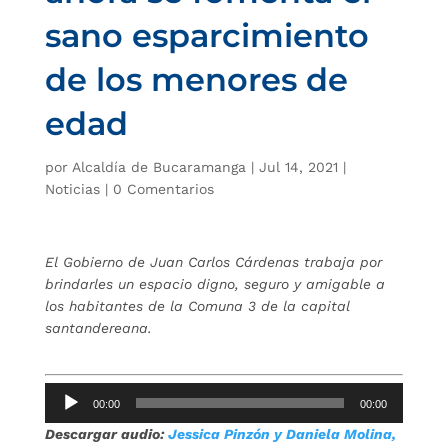
sano esparcimiento
de los menores de
edad
por
Alcaldía de Bucaramanga
|
Jul 14, 2021
|
Noticias
|
0 Comentarios
El Gobierno de Juan Carlos Cárdenas trabaja por
brindarles un espacio digno, seguro y amigable a
los habitantes de la Comuna 3 de la capital
santandereana.
Reproductor
00:00
00:00
de
Descargar audio:
Jessica Pinzón y Daniela Molina,
audio