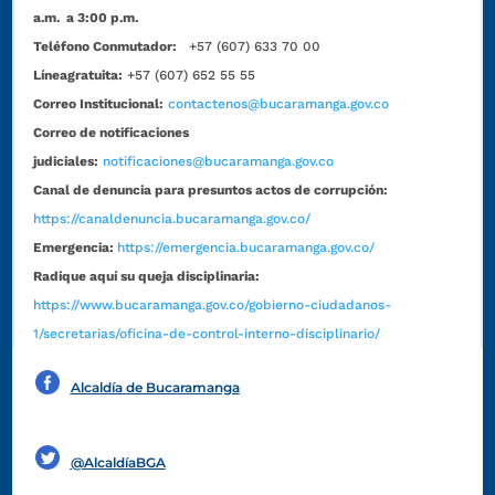
a.m. a 3:00 p.m.
Teléfono Conmutador:
+57 (607) 633 70 00
Líneagratuita:
+57 (607) 652 55 55
Correo Institucional:
contactenos@bucaramanga.gov.co
Correo de notificaciones
judiciales:
notificaciones@bucaramanga.gov.co
Canal de denuncia para presuntos actos de corrupción:
https://canaldenuncia.bucaramanga.gov.co/
Emergencia:
https://emergencia.bucaramanga.gov.co/
Radique aquí su queja disciplinaria:
https://www.bucaramanga.gov.co/gobierno-ciudadanos-
1/secretarias/oficina-de-control-interno-disciplinario/
Alcaldía de Bucaramanga
Funcionarios y contratistas
@AlcaldíaBGA