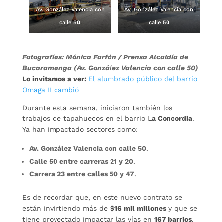
Av. González Valencia con
Av. González Valencia con
calle 5
0
calle 5
0
Fotografías: Mónica Farfán / Prensa Alcaldía de
Bucaramanga (Av. González Valencia con calle 50)
Lo invitamos a ver:
El alumbrado público del barrio
Omaga II cambió
Durante esta semana, iniciaron también los
trabajos de tapahuecos en el barrio L
a Concordia
.
Ya han impactado sectores como:
Av. González Valencia con calle 50
.
Calle 50 entre carreras 21 y 20
.
Carrera 23 entre calles 50 y 47
.
Es de recordar que, en este nuevo contrato se
están invirtiendo más de
$16 mil millones
y que se
tiene proyectado impactar las vías en
167 barrios
,