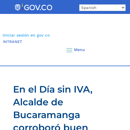
Skip
to
content
Iniciar sesión en gov co
INTRANET
En el Día sin IVA,
Alcalde de
Bucaramanga
corroboró buen