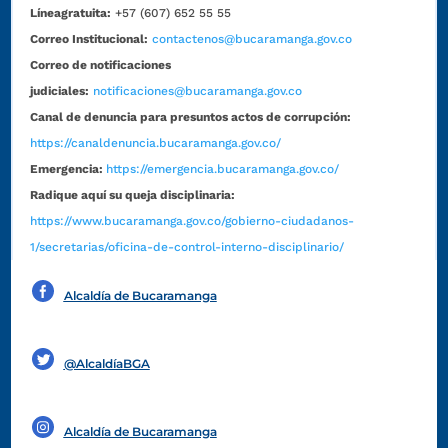
Líneagratuita:
+57 (607) 652 55 55
Correo Institucional:
contactenos@bucaramanga.gov.co
Correo de notificaciones
judiciales:
notificaciones@bucaramanga.gov.co
Canal de denuncia para presuntos actos de corrupción:
https://canaldenuncia.bucaramanga.gov.co/
Emergencia:
https://emergencia.bucaramanga.gov.co/
Radique aquí su queja disciplinaria:
https://www.bucaramanga.gov.co/gobierno-ciudadanos-
1/secretarias/oficina-de-control-interno-disciplinario/
Alcaldía de Bucaramanga
Funcionarios y contratistas
@AlcaldíaBGA
Alcaldía de Bucaramanga