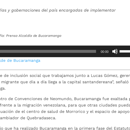
ldías y gobernaciones del país encargadas de implementar
.
fía: Prensa Alcaldía de Bucaramanga
Utiliz
00:00
las
alde de Bucaramanga
teclas
de
flech
e de inclusión social que trabajamos junto a Lucas Gómez, gere
arrib
igrante que día a día llega a la capital santandereana”, señaló
para
ga.
aume
entro de Convenciones de Neomundo, Bucaramanga fue exaltada 
o
frente a la migración venezolana, para que otras ciudades pued
dismi
uación de el centro de salud de Morrorico y el espacio de apoyo
el
rcambiador de Quebradaseca.
volum
ajo que ha realizado Bucaramanga en la primera fase del Estatut