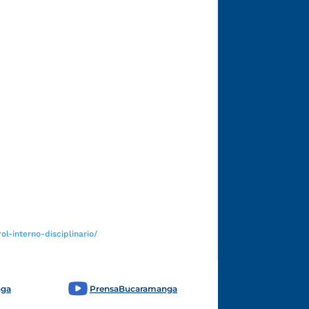
Funcionarios y contratistas
l-interno-disciplinario/
nga
PrensaBucaramanga