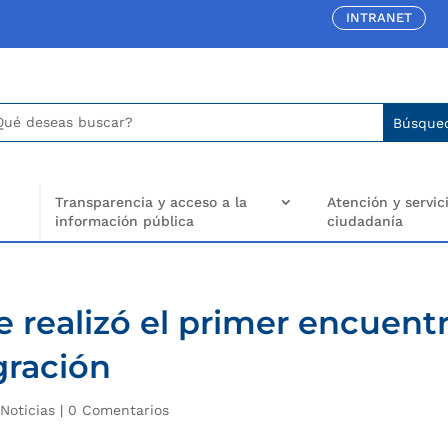
INTRANET
car:
arch
..
Transparencia y acceso a la
Atención y servici
información pública
ciudadanía
 realizó el primer encuent
egración
|
Noticias
|
0 Comentarios