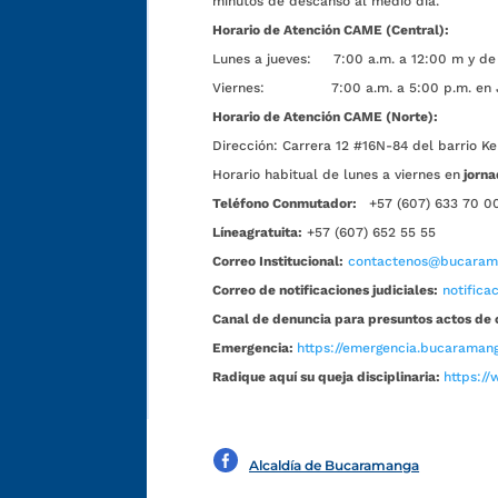
minutos de descanso al medio día.
Horario de Atención CAME (Central):
Lunes a jueves: 7:00 a.m. a 12:00 m y de 
Viernes: 7:00 a.m. a 5:00 p.m. en Jorn
Horario de Atención CAME (Norte):
Dirección:
Carrera 12 #16N-84 del barrio Ke
Horario habitual de lunes a viernes en
jorna
Teléfono Conmutador:
+57 (607) 633 70 0
Líneagratuita:
+57 (607) 652 55 55
Correo Institucional:
contactenos@bucarama
Correo de notificaciones judiciales:
notific
Canal de denuncia para presuntos actos de 
Emergencia:
https://emergencia.bucaramang
Radique aquí su queja disciplinaria:
https://
Alcaldía de Bucaramanga