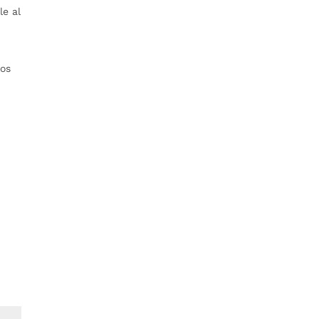
le al
,
los