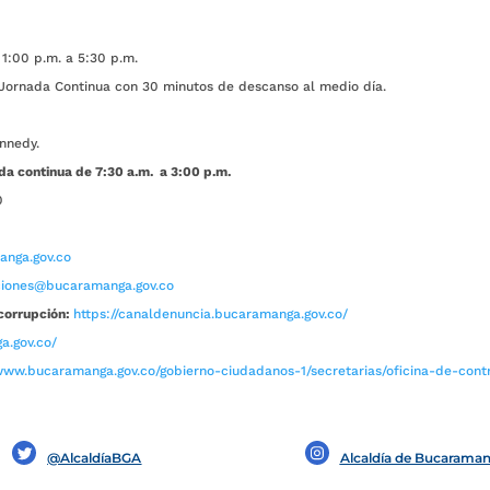
1:00 p.m. a 5:30 p.m.
ada Continua con 30 minutos de descanso al medio día.
nnedy.
da continua de 7:30 a.m. a 3:00 p.m.
0
nga.gov.co
aciones@bucaramanga.gov.co
corrupción:
https://canaldenuncia.bucaramanga.gov.co/
a.gov.co/
www.bucaramanga.gov.co/gobierno-ciudadanos-1/secretarias/oficina-de-contro
@AlcaldíaBGA
Alcaldía de Bucarama