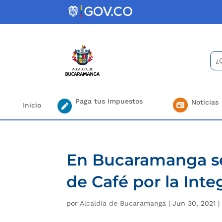
Skip
to
content
Bus
Se
for.
Paga tus impuestos
Noticias
Inicio
En Bucaramanga se
de Café por la Int
por
Alcaldía de Bucaramanga
|
Jun 30, 2021