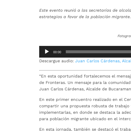
Este evento reunió a las secretarías de alca
estrategias a favor de la población migrante
Fotogra
Reproductor
00:00
de
Descargue audio:
Juan Carlos Cárdenas, Alc
audio
“En esta oportunidad fortalecemos el mensaj
de Fronteras. Un mensaje para la comunidad m
Juan Carlos Cárdenas, Alcalde de Bucaraman
En este primer encuentro realizado en el C
compartir una propuesta robusta de trabajo 
implementarlas, en donde se destaca la adec
para población migrante ubicado en el inte
En esta jornada, también se destacó el trab