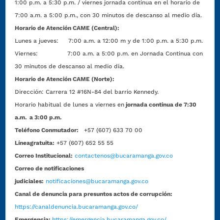
1:00 p.m. a 5:30 p.m. / viernes jornada continua en el horario de
7:00 a.m. a 5:00 p.m., con 30 minutos de descanso al medio día.
Horario de Atención CAME (Central):
Lunes a jueves: 7:00 a.m. a 12:00 m y de 1:00 p.m. a 5:30 p.m.
Viernes: 7:00 a.m. a 5:00 p.m. en Jornada Continua con
30 minutos de descanso al medio día.
Horario de Atención CAME (Norte):
Dirección:
Carrera 12 #16N-84 del barrio Kennedy.
Horario habitual de lunes a viernes en
jornada continua de 7:30
a.m. a 3:00 p.m.
Teléfono Conmutador:
+57 (607) 633 70 00
Líneagratuita:
+57 (607) 652 55 55
Correo Institucional:
contactenos@bucaramanga.gov.co
Correo de notificaciones
judiciales:
notificaciones@bucaramanga.gov.co
Canal de denuncia para presuntos actos de corrupción:
https://canaldenuncia.bucaramanga.gov.co/
Emergencia:
https://emergencia.bucaramanga.gov.co/