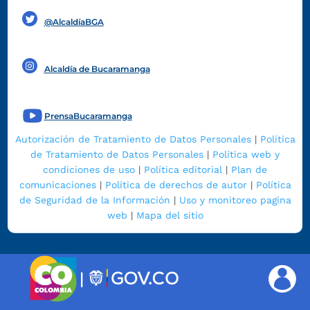
@AlcaldíaBGA
Alcaldía de Bucaramanga
PrensaBucaramanga
Autorización de Tratamiento de Datos Personales
|
Política
de Tratamiento de Datos Personales
|
Política web y
condiciones de uso
|
Política editorial
|
Plan de
comunicaciones
|
Política de derechos de autor
|
Política
de Seguridad de la Información
|
Uso y monitoreo pagina
web
|
Mapa del sitio
|