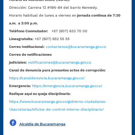
Dirección:
Carrera 12 #16N-84 del barrio Kennedy.
Horario habitual de lunes a viernes en
jornada continua de 7:30
a.m. a 3:00 p.m.
Teléfono Conmutador:
+57 (607) 633 70 00
Líneagratuita:
+57 (607) 652 55 55
Correo Institucional:
contactenos@bucaramanga.gov.co
Correo de notificaciones
judiciales:
notificaciones@bucaramanga.gov.co
Canal de denuncia para presuntos actos de corrupción:
https://canaldenuncia.bucaramanga.gov.co/
Emergencia:
https://emergencia.bucaramanga.gov.co/
Radique aquí su queja disciplinaria:
https://www.bucaramanga.gov.co/gobierno-ciudadanos-
1/secretarias/oficina-de-control-interno-disciplinario/
Alcaldía de Bucaramanga
Funcionarios y contratistas