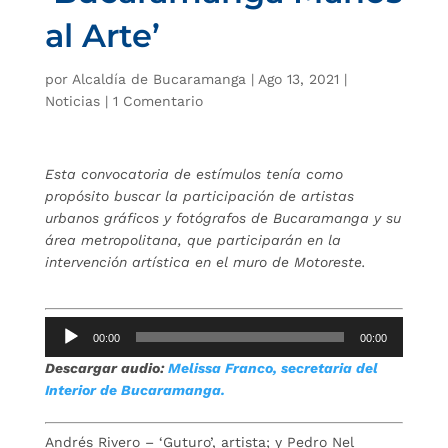
al Arte’
por
Alcaldía de Bucaramanga
|
Ago 13, 2021
|
Noticias
|
1 Comentario
Esta convocatoria de estímulos tenía como
propósito buscar la participación de artistas
urbanos gráficos y fotógrafos de Bucaramanga y su
área metropolitana, que participarán en la
intervención artística en el muro de Motoreste.
Reproductor
00:00
00:00
de
Descargar audio:
Melissa Franco, secretaria del
audio
Interior de Bucaramanga.
Andrés Rivero – ‘Guturo’, artista; y Pedro Nel