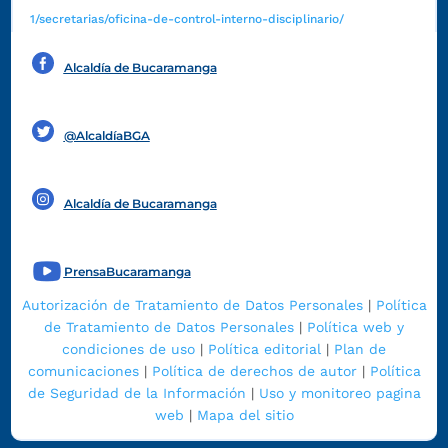
1/secretarias/oficina-de-control-interno-disciplinario/
Alcaldía de Bucaramanga
Funcionarios y contratistas
@AlcaldíaBGA
Alcaldía de Bucaramanga
PrensaBucaramanga
Autorización de Tratamiento de Datos Personales
|
Política
de Tratamiento de Datos Personales
|
Política web y
condiciones de uso
|
Política editorial
|
Plan de
comunicaciones
|
Política de derechos de autor
|
Política
de Seguridad de la Información
|
Uso y monitoreo pagina
web
|
Mapa del sitio