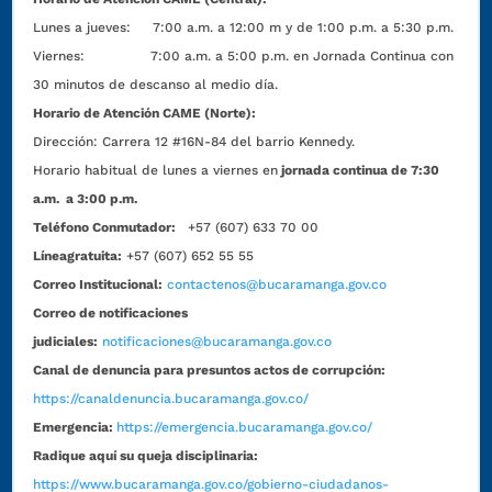
Lunes a jueves: 7:00 a.m. a 12:00 m y de 1:00 p.m. a 5:30 p.m.
Viernes: 7:00 a.m. a 5:00 p.m. en Jornada Continua con
30 minutos de descanso al medio día.
Horario de Atención CAME (Norte):
Dirección:
Carrera 12 #16N-84 del barrio Kennedy.
Horario habitual de lunes a viernes en
jornada continua de 7:30
a.m. a 3:00 p.m.
Teléfono Conmutador:
+57 (607) 633 70 00
Líneagratuita:
+57 (607) 652 55 55
Correo Institucional:
contactenos@bucaramanga.gov.co
Correo de notificaciones
judiciales:
notificaciones@bucaramanga.gov.co
Canal de denuncia para presuntos actos de corrupción:
https://canaldenuncia.bucaramanga.gov.co/
Emergencia:
https://emergencia.bucaramanga.gov.co/
Radique aquí su queja disciplinaria:
https://www.bucaramanga.gov.co/gobierno-ciudadanos-