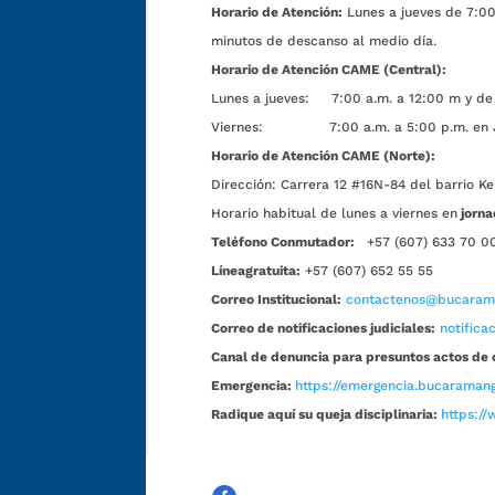
Horario de Atención:
Lunes a jueves de 7:00 
minutos de descanso al medio día.
Horario de Atención CAME (Central):
Lunes a jueves: 7:00 a.m. a 12:00 m y de 
Viernes: 7:00 a.m. a 5:00 p.m. en Jorn
Horario de Atención CAME (Norte):
Dirección:
Carrera 12 #16N-84 del barrio Ke
Horario habitual de lunes a viernes en
jorna
Teléfono Conmutador:
+57 (607) 633 70 0
Líneagratuita:
+57 (607) 652 55 55
Correo Institucional:
contactenos@bucarama
Correo de notificaciones judiciales:
notific
Canal de denuncia para presuntos actos de 
Emergencia:
https://emergencia.bucaramang
Radique aquí su queja disciplinaria:
https://