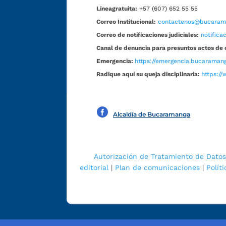
Líneagratuita:
+57 (607) 652 55 55
Correo Institucional:
contactenos@bucarama
Correo de notificaciones judiciales:
notific
Canal de denuncia para presuntos actos de 
Emergencia:
https://emergencia.bucaramang
Radique aquí su queja disciplinaria:
https://
Alcaldía de Bucaramanga
Autorización de Tratamiento de Datos
editorial
|
Plan de comunicaciones
|
Polít