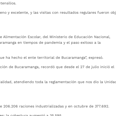
ensilios.
ueno y excelente, y las visitas con resultados regulares fueron ob
e Alimentación Escolar, del Ministerio de Educación Nacional,
aramanga en tiempos de pandemia y el paso exitoso a la
que ha hecho el ente territorial de Bucaramanga”, expresó.
ión de Bucaramanga, recordó que desde el 27 de julio inició el
alidad, atendiendo toda la reglamentación que nos dio la Unida
e 206.206 raciones industrializadas y en octubre de 377.692.
tes; la cobertura aumentó a 35.595.