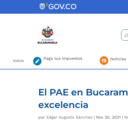
Skip
to
content
Bus
Se
for.
Paga tus impuestos
Noticias
Inicio
El PAE en Bucaram
excelencia
por
Edgar Augusto Sánchez
|
Nov 30, 2021
|
N