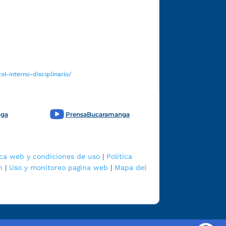
Funcionarios y contratistas
l-interno-disciplinario/
nga
PrensaBucaramanga
ica web y condiciones de uso
|
Política
n
|
Uso y monitoreo pagina web
|
Mapa del