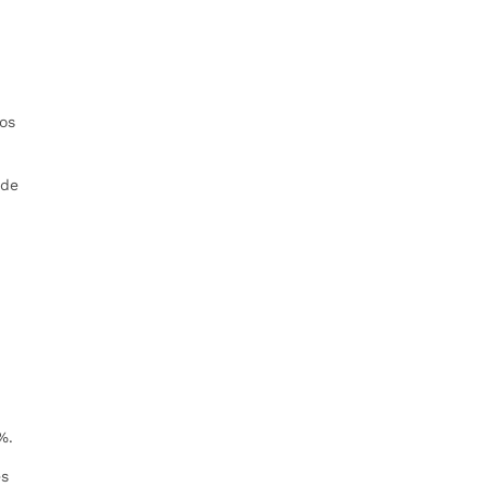
dos
 de
%.
es