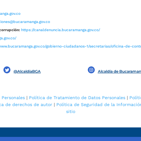
nga.gov.co
aciones@bucaramanga.gov.co
corrupción:
https://canaldenuncia.bucaramanga.gov.co/
a.gov.co/
www.bucaramanga.gov.co/gobierno-ciudadanos-1/secretarias/oficina-de-contro
@AlcaldíaBGA
Alcaldía de Bucarama
 Personales
|
Política de Tratamiento de Datos Personales
|
Polít
ica de derechos de autor
|
Política de Seguridad de la Informació
sitio