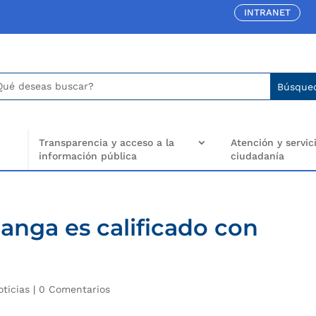
INTRANET
car:
arch
..
Transparencia y acceso a la
Atención y servici
información pública
ciudadanía
anga es calificado con
oticias
|
0 Comentarios