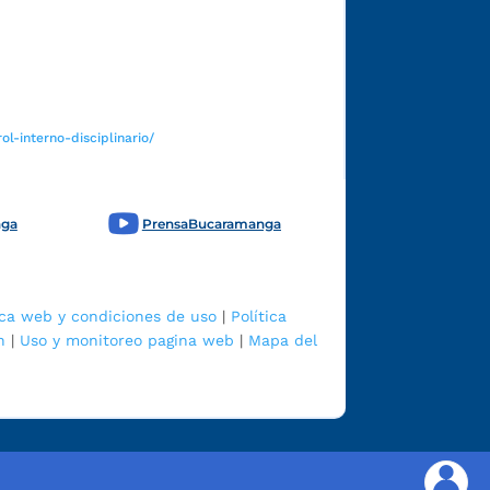
Funcionarios y contratistas
l-interno-disciplinario/
nga
PrensaBucaramanga
ica web y condiciones de uso
|
Política
n
|
Uso y monitoreo pagina web
|
Mapa del