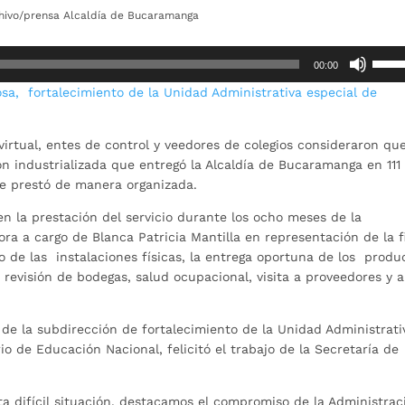
chivo/prensa Alcaldía de Bucaramanga
Utiliz
00:00
las
sa, fortalecimiento de la Unidad Administrativa especial de
teclas
de
flech
rtual, entes de control y veedores de colegios consideraron que
arrib
n industrializada que entregó la Alcaldía de Bucaramanga en 111
para
 se prestó de manera organizada.
aume
o
en la prestación del servicio durante los ocho meses de la
dismi
ra a cargo de Blanca Patricia Mantilla en representación de la 
el
 de las instalaciones físicas, la entrega oportuna de los produ
volum
 revisión de bodegas, salud ocupacional, visita a proveedores y a
de la subdirección de fortalecimiento de la Unidad Administrati
io de Educación Nacional, felicitó el trabajo de la Secretaría de
ta difícil situación, destacamos el compromiso de la Administrac