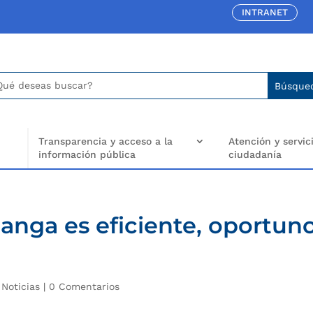
INTRANET
car:
arch
..
Transparencia y acceso a la
Atención y servici
información pública
ciudadanía
anga es eficiente, oportun
|
Noticias
|
0 Comentarios