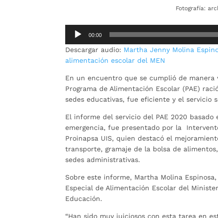
Fotografía: ar
Reproductor
00:00
de
Descargar audio:
Martha Jenny Molina Espino
audio
alimentación escolar del MEN
En un encuentro que se cumplió de manera vi
Programa de Alimentación Escolar (PAE) ració
sedes educativas, fue eficiente y el servicio
El informe del servicio del PAE 2020 basado 
emergencia, fue presentado por la Intervento
Proinapsa UIS, quien destacó el mejoramiento
transporte, gramaje de la bolsa de alimentos,
sedes administrativas.
Sobre este informe, Martha Molina Espinosa, 
Especial de Alimentación Escolar del Minister
Educación.
“Han sido muy juiciosos con esta tarea en es