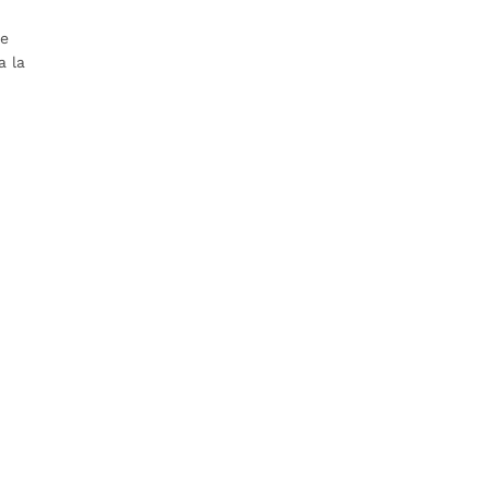
de
a la