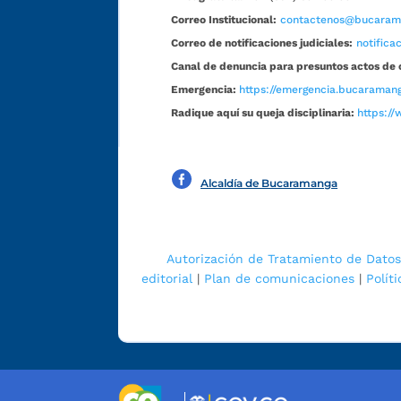
Correo Institucional:
contactenos@bucarama
Correo de notificaciones judiciales:
notific
Canal de denuncia para presuntos actos de 
Emergencia:
https://emergencia.bucaramang
Radique aquí su queja disciplinaria:
https://
Alcaldía de Bucaramanga
Autorización de Tratamiento de Datos
editorial
|
Plan de comunicaciones
|
Polít