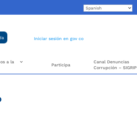
Iniciar sesión en gov co
os a la
Canal Denuncias
Participa
Corrupción – SIGRIP
o