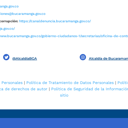
nga.gov.co
aciones@bucaramanga.gov.co
corrupción:
https://canaldenuncia.bucaramanga.gov.co/
a.gov.co/
www.bucaramanga.gov.co/gobierno-ciudadanos-1/secretarias/oficina-de-contro
@AlcaldíaBGA
Alcaldía de Bucarama
 Personales
|
Política de Tratamiento de Datos Personales
|
Polít
ica de derechos de autor
|
Política de Seguridad de la Informació
sitio