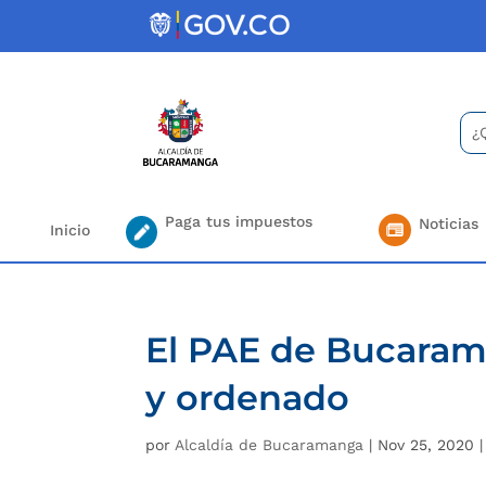
Skip
to
content
Bus
Se
for.
Paga tus impuestos
Noticias
Inicio
El PAE de Bucaram
y ordenado
por
Alcaldía de Bucaramanga
|
Nov 25, 2020