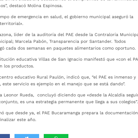
ños”, destacó Molina Espinosa.
empo de emergencia en salud, el gobierno municipal aseguró la
erritorial».
zona, líder de la auditoría del PAE desde la Contraloría Municipa
icipal; Marcela Pabón, Transparencia por Santander. Todos
regó cada dos semanas en paquetes alimentarios como oportuno.
titución educativa Villas de San Ignacio manifestó que «con el P
on los productos.
centro educativo Rural Paulón, indicó que, “el PAE es inmenso y
, este servicio es ejemplo en el manejo que se está dando”.
na Leonor Rueda, concluyó diciendo que «desde la Alcaldía segui
conjunto, es una estrategia permanente que llega a sus colegios”
rmó que desde ya, el PAE Bucaramanga prepara la documentació
inalizar este año.