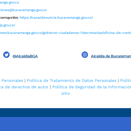
nga.gov.co
aciones@bucaramanga.gov.co
corrupción:
https://canaldenuncia.bucaramanga.gov.co/
a.gov.co/
www.bucaramanga.gov.co/gobierno-ciudadanos-1/secretarias/oficina-de-contro
@AlcaldíaBGA
Alcaldía de Bucarama
 Personales
|
Política de Tratamiento de Datos Personales
|
Polít
ica de derechos de autor
|
Política de Seguridad de la Informació
sitio