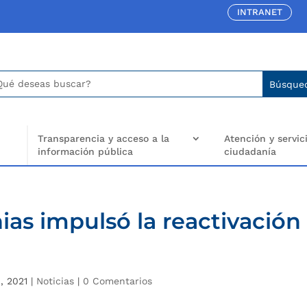
INTRANET
car:
arch
..
Transparencia y acceso a la
Atención y servici
información pública
ciudadanía
nias impulsó la reactivación
, 2021
|
Noticias
|
0 Comentarios