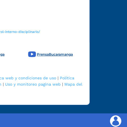
Funcionarios y contratistas
l-interno-disciplinario/
nga
PrensaBucaramanga
ica web y condiciones de uso
|
Política
n
|
Uso y monitoreo pagina web
|
Mapa del