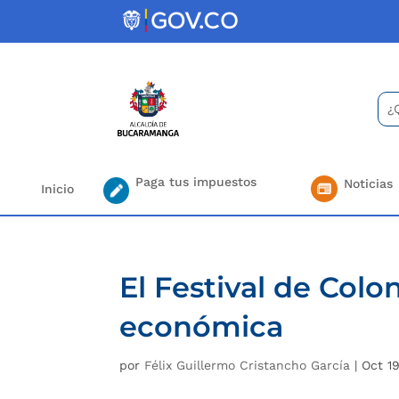
Skip
to
content
Bus
Se
for.
Paga tus impuestos
Noticias
Inicio
El Festival de Colo
económica
por
Félix Guillermo Cristancho García
|
Oct 19