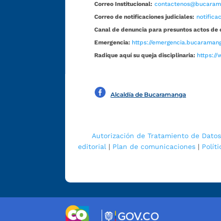
Correo Institucional:
contactenos@bucarama
Correo de notificaciones judiciales:
notific
Canal de denuncia para presuntos actos de 
Emergencia:
https://emergencia.bucaramang
Radique aquí su queja disciplinaria:
https://
Alcaldía de Bucaramanga
Autorización de Tratamiento de Datos
editorial
|
Plan de comunicaciones
|
Polít