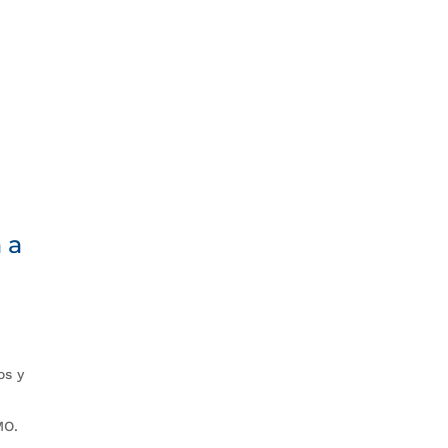
 a
os y
MO.