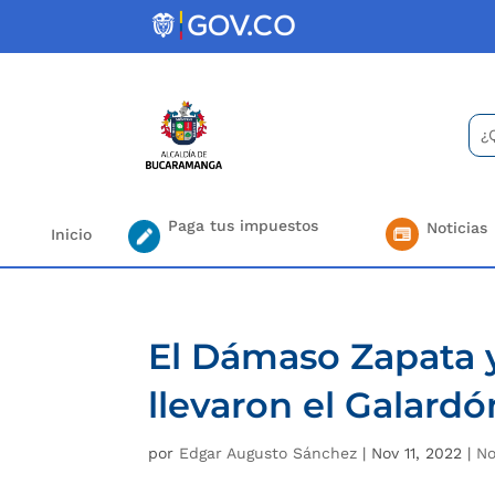
Skip
to
content
Bus
Se
for.
Paga tus impuestos
Noticias
Inicio
El Dámaso Zapata y
llevaron el Galardó
por
Edgar Augusto Sánchez
|
Nov 11, 2022
|
No