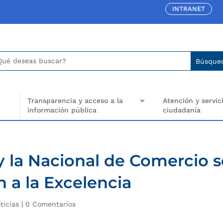
INTRANET
car:
arch
..
Transparencia y acceso a la
Atención y servici
información pública
ciudadanía
 la Nacional de Comercio s
n a la Excelencia
ticias
|
0 Comentarios