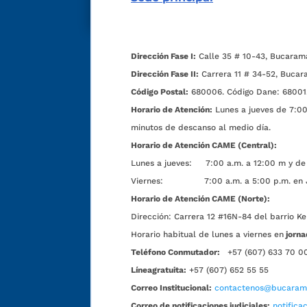
Dirección Fase I:
Calle 35 # 10-43, Bucaram
Dirección Fase II:
Carrera 11 # 34-52, Bucar
Código Postal:
680006. Código Dane: 68001
Horario de Atención:
Lunes a jueves de 7:00 
minutos de descanso al medio día.
Horario de Atención CAME (Central):
Lunes a jueves: 7:00 a.m. a 12:00 m y de 
Viernes: 7:00 a.m. a 5:00 p.m. en Jorn
Horario de Atención CAME (Norte):
Dirección:
Carrera 12 #16N-84 del barrio Ke
Horario habitual de lunes a viernes en
jorna
Teléfono Conmutador:
+57 (607) 633 70 0
Líneagratuita:
+57 (607) 652 55 55
Correo Institucional:
contactenos@bucarama
Correo de notificaciones judiciales:
notific