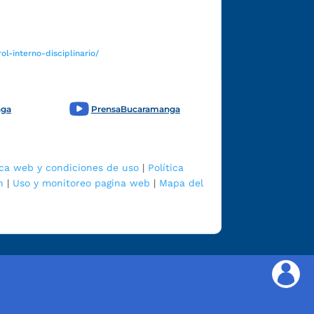
l-interno-disciplinario/
nga
PrensaBucaramanga
ica web y condiciones de uso
|
Política
n
|
Uso y monitoreo pagina web
|
Mapa del