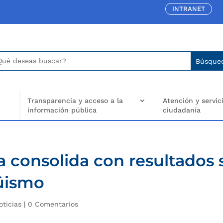
INTRANET
car:
arch
..
Transparencia y acceso a la
Atención y servici
información pública
ciudadanía
a consolida con resultados 
güismo
oticias
|
0 Comentarios