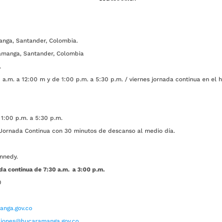
anga, Santander, Colombia.
amanga, Santander, Colombia
.
a.m. a 12:00 m y de 1:00 p.m. a 5:30 p.m. / viernes jornada continua en el h
1:00 p.m. a 5:30 p.m.
ada Continua con 30 minutos de descanso al medio día.
nnedy.
da continua de 7:30 a.m. a 3:00 p.m.
0
nga.gov.co
aciones@bucaramanga.gov.co