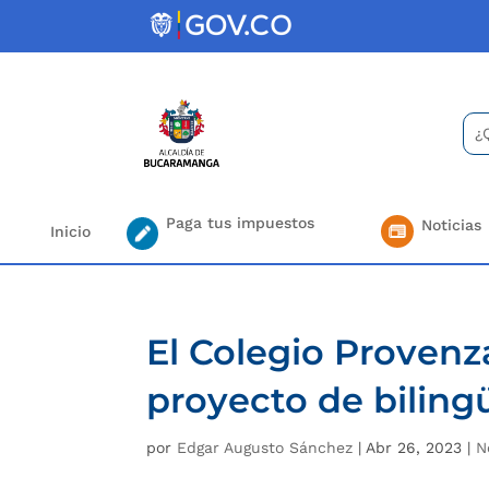
Skip
to
content
Bus
Se
for.
Paga tus impuestos
Noticias
Inicio
El Colegio Provenz
proyecto de bilin
por
Edgar Augusto Sánchez
|
Abr 26, 2023
|
N