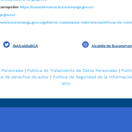
corrupción:
https://canaldenuncia.bucaramanga.gov.co/
a.gov.co/
www.bucaramanga.gov.co/gobierno-ciudadanos-1/secretarias/oficina-de-contro
@AlcaldíaBGA
Alcaldía de Bucarama
 Personales
|
Política de Tratamiento de Datos Personales
|
Polít
ica de derechos de autor
|
Política de Seguridad de la Informació
sitio