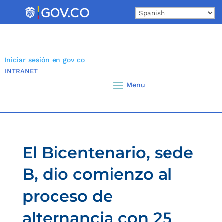
Skip
to
content
Iniciar sesión en gov co
INTRANET
El Bicentenario, sede
B, dio comienzo al
proceso de
alternancia con 25