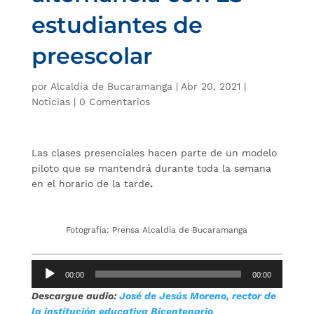
estudiantes de
preescolar
por
Alcaldía de Bucaramanga
|
Abr 20, 2021
|
Noticias
|
0 Comentarios
Las clases presenciales hacen parte de un modelo
piloto que se mantendrá durante toda la semana
en el horario de la tarde
.
Fotografía: Prensa Alcaldía de Bucaramanga
Reproductor
00:00
00:00
de
Descargue audio:
José de Jesús Moreno, rector de
audio
la institución educativa Bicentenario