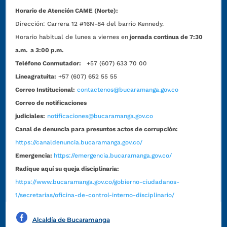
Horario de Atención CAME (Norte):
Dirección:
Carrera 12 #16N-84 del barrio Kennedy.
Horario habitual de lunes a viernes en
jornada continua de 7:30
a.m. a 3:00 p.m.
Teléfono Conmutador:
+57 (607) 633 70 00
Líneagratuita:
+57 (607) 652 55 55
Correo Institucional:
contactenos@bucaramanga.gov.co
Correo de notificaciones
judiciales:
notificaciones@bucaramanga.gov.co
Canal de denuncia para presuntos actos de corrupción:
https://canaldenuncia.bucaramanga.gov.co/
Emergencia:
https://emergencia.bucaramanga.gov.co/
Radique aquí su queja disciplinaria:
https://www.bucaramanga.gov.co/gobierno-ciudadanos-
1/secretarias/oficina-de-control-interno-disciplinario/
Alcaldía de Bucaramanga