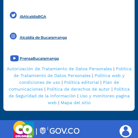
Funcionarios y contratistas
@AlcaldíaBGA
Alcaldía de Bucaramanga
PrensaBucaramanga
Autorización de Tratamiento de Datos Personales
|
Política
de Tratamiento de Datos Personales
|
Política web y
condiciones de uso
|
Política editorial
|
Plan de
comunicaciones
|
Política de derechos de autor
|
Política
de Seguridad de la Información
|
Uso y monitoreo pagina
web
|
Mapa del sitio
|