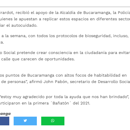
irardot, recibió el apoyo de la Alcaldía de Bucaramanga, la Policí
uienes le apuestan a replicar estos espacios en diferentes secto
iar el autocuidado.
 a la semana, con todos los protocolos de bioseguridad, incluso,
ca.
lo Social pretende crear consciencia en la ciudadanía para evitar
 calle que carecen de oportunidades.
arios puntos de Bucaramanga con altos focos de habitabilidad en
de personas”, afirmó John Pabón, secretario de Desarrollo Socia
, “estoy muy agradecido por toda la ayuda que nos han brindado”,
rticiparon en la primera ´Bañatón´ del 2021.
amanga