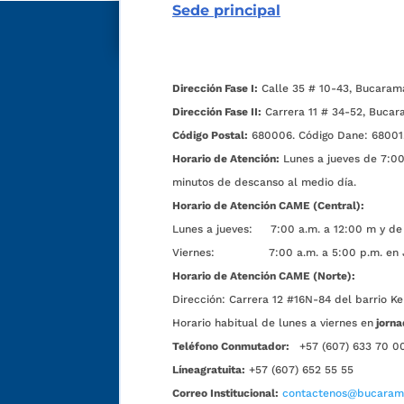
Sede principal
Dirección Fase I:
Calle 35 # 10-43, Bucaram
Dirección Fase II:
Carrera 11 # 34-52, Bucar
Código Postal:
680006. Código Dane: 68001
Horario de Atención:
Lunes a jueves de 7:00 
minutos de descanso al medio día.
Horario de Atención CAME (Central):
Lunes a jueves: 7:00 a.m. a 12:00 m y de 
Viernes: 7:00 a.m. a 5:00 p.m. en Jorn
Horario de Atención CAME (Norte):
Dirección:
Carrera 12 #16N-84 del barrio Ke
Horario habitual de lunes a viernes en
jorna
Teléfono Conmutador:
+57 (607) 633 70 0
Líneagratuita:
+57 (607) 652 55 55
Correo Institucional:
contactenos@bucarama