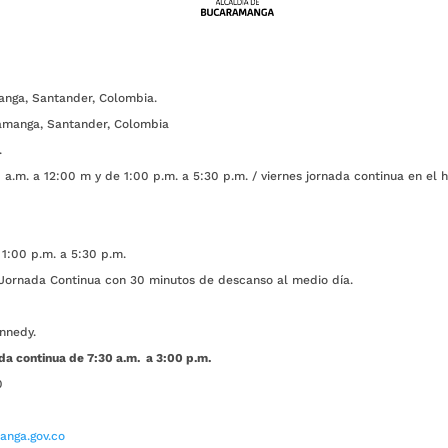
anga, Santander, Colombia.
amanga, Santander, Colombia
.
a.m. a 12:00 m y de 1:00 p.m. a 5:30 p.m. / viernes jornada continua en el h
1:00 p.m. a 5:30 p.m.
ada Continua con 30 minutos de descanso al medio día.
nnedy.
da continua de 7:30 a.m. a 3:00 p.m.
0
nga.gov.co