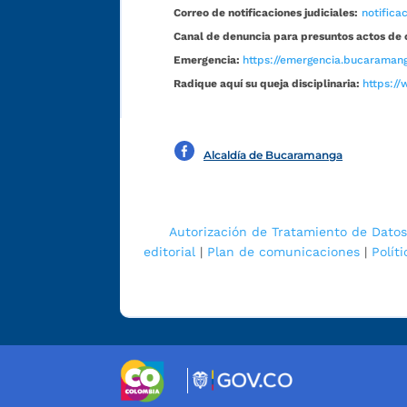
Correo de notificaciones judiciales:
notific
Canal de denuncia para presuntos actos de 
Emergencia:
https://emergencia.bucaramang
Radique aquí su queja disciplinaria:
https://
Alcaldía de Bucaramanga
Autorización de Tratamiento de Datos
editorial
|
Plan de comunicaciones
|
Polít