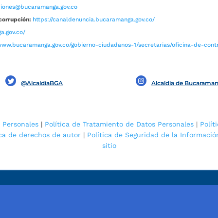
aciones@bucaramanga.gov.co
corrupción:
https://canaldenuncia.bucaramanga.gov.co/
a.gov.co/
www.bucaramanga.gov.co/gobierno-ciudadanos-1/secretarias/oficina-de-contro
@AlcaldíaBGA
Alcaldía de Bucarama
 Personales
|
Política de Tratamiento de Datos Personales
|
Polít
ica de derechos de autor
|
Política de Seguridad de la Informació
sitio