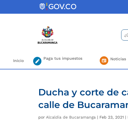
Skip
to
content
Bus
Se
for.
Paga tus impuestos
Noticias
Inicio
Ducha y corte de c
calle de Bucarama
por
Alcaldía de Bucaramanga
|
Feb 23, 2021
|