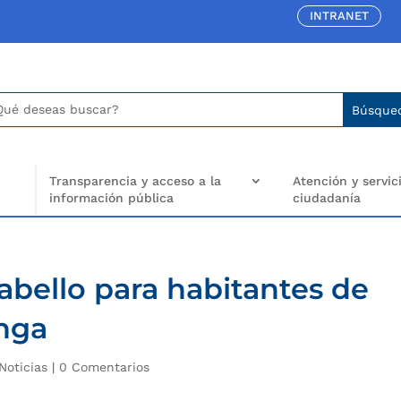
INTRANET
car:
arch
..
Transparencia y acceso a la
Atención y servici
información pública
ciudadanía
abello para habitantes de
nga
Noticias
|
0 Comentarios