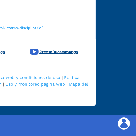
l-interno-disciplinario/
nga
PrensaBucaramanga
ica web y condiciones de uso
|
Política
n
|
Uso y monitoreo pagina web
|
Mapa del