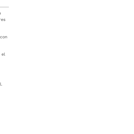
a
res
 con
 el
l.