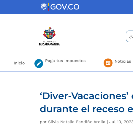
Skip
to
content
Bus
Se
for.
Paga tus impuestos
Noticias
Inicio
‘Diver-Vacaciones’ 
durante el receso e
por
Silvia Natalia Fandiño Ardila
|
Jul 10, 202