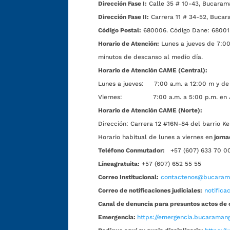
Dirección Fase I:
Calle 35 # 10-43, Bucaram
Dirección Fase II:
Carrera 11 # 34-52, Bucar
Código Postal:
680006. Código Dane: 68001
Horario de Atención:
Lunes a jueves de 7:00 
minutos de descanso al medio día.
Horario de Atención CAME (Central):
Lunes a jueves: 7:00 a.m. a 12:00 m y de 
Viernes: 7:00 a.m. a 5:00 p.m. en Jorn
Horario de Atención CAME (Norte):
Dirección:
Carrera 12 #16N-84 del barrio Ke
Horario habitual de lunes a viernes en
jorna
Teléfono Conmutador:
+57 (607) 633 70 0
Líneagratuita:
+57 (607) 652 55 55
Correo Institucional:
contactenos@bucarama
Correo de notificaciones judiciales:
notific
Canal de denuncia para presuntos actos de 
Emergencia:
https://emergencia.bucaramang