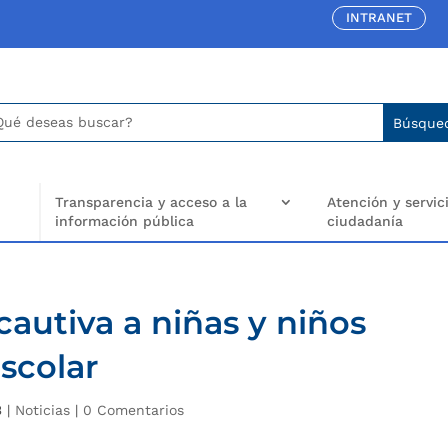
INTRANET
car:
arch
..
Transparencia y acceso a la
Atención y servici
información pública
ciudadanía
cautiva a niñas y niños
scolar
3
|
Noticias
|
0 Comentarios